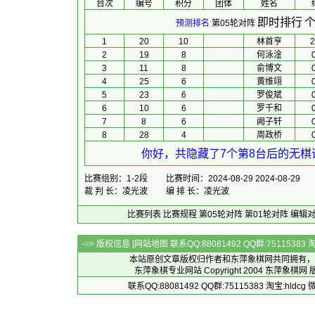
台次
编号
积分
团体
 姓名 
 
即时排行
个
预测排名
第05轮对阵
1
20
10
林首亨
2
2
19
8
何泳淦
0
3
11
8
俞博文
0
4
25
6
黄维翊
0
5
23
6
罗俊斌
0
6
10
6
罗千和
0
7
8
6
阙子轩
0
8
28
4
周政桥
0
你好，共隐藏了7个第8台后的无棋谱
比赛组别：1-2段
比赛时间：2024-08-29 2024-08-29
裁 判 长：凌光波
编 排 长：凌光波
比赛列表
比赛规程
第05轮对阵
第01轮对阵
编辑
-=> 版权信息 [
网站地图
联系QQ:88081492 QQ群:7511538
本站原创文章版权归作者和
东萍象棋网
共同拥有，
东萍象棋专业网站 Copyright 2004
东萍象棋网
版
联系QQ:88081492 QQ群:75115383 淘宝:h