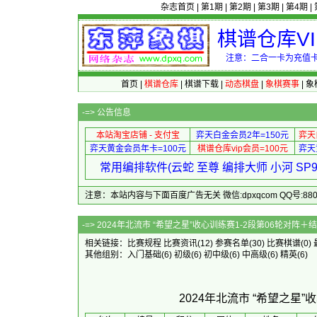
杂志首页
|
第1期
|
第2期
|
第3期
|
第4期
|
棋谱仓库V
注意：二合一卡为充值卡
首页
|
棋谱仓库
|
棋谱下载
|
动态棋盘
|
象棋赛事
|
象
-=>
公告信息
本站淘宝店铺 - 支付宝
弈天白金会员2年=150元
弈天
弈天黄金会员年卡=100元
棋谱仓库vip会员=100元
弈天
常用编排软件(云蛇 至尊 编排大师 小河 S
注意：本站内容与下面百度广告无关 微信:dpxqcom QQ号:88081
-=> 2024年北流市 “希望之星”收心训练
相关链接：
比赛规程
比赛资讯
(12)
参赛名单
(30)
比赛棋谱
(0)
其他组别：
入门基础
(6)
初级
(6)
初中级
(6)
中高级
(6)
精英
(6)
2024年北流市 “希望之星