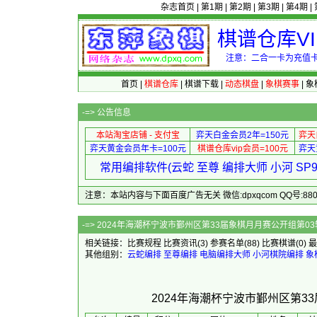
杂志首页
|
第1期
|
第2期
|
第3期
|
第4期
|
棋谱仓库V
注意：二合一卡为充值卡
首页
|
棋谱仓库
|
棋谱下载
|
动态棋盘
|
象棋赛事
|
象
-=>
公告信息
本站淘宝店铺 - 支付宝
弈天白金会员2年=150元
弈天
弈天黄金会员年卡=100元
棋谱仓库vip会员=100元
弈天
常用编排软件(云蛇 至尊 编排大师 小河 S
注意：本站内容与下面百度广告无关 微信:dpxqcom QQ号:88081
-=> 2024年海潮杯宁波市鄞州区第33届象
相关链接：
比赛规程
比赛资讯
(3)
参赛名单
(88)
比赛棋谱
(0)
最
其他组别：
云蛇编排
至尊编排
电脑编排大师
小河棋院编排
象
2024年海潮杯宁波市鄞州区第3