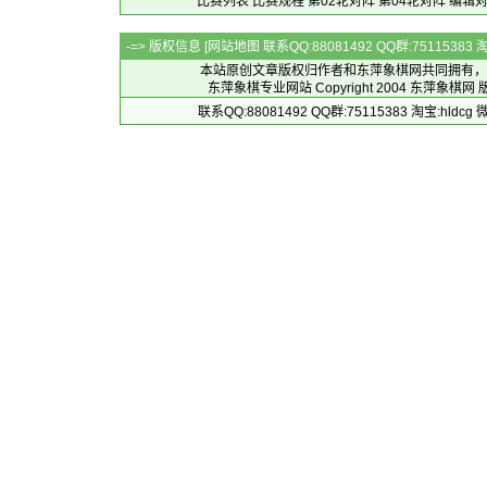
比赛列表
比赛规程
第02轮对阵
第04轮对阵
编辑
-=> 版权信息 [
网站地图
联系QQ:88081492 QQ群:7511538
本站原创文章版权归作者和
东萍象棋网
共同拥有，
东萍象棋专业网站 Copyright 2004
东萍象棋网
版
联系QQ:88081492 QQ群:75115383 淘宝:h