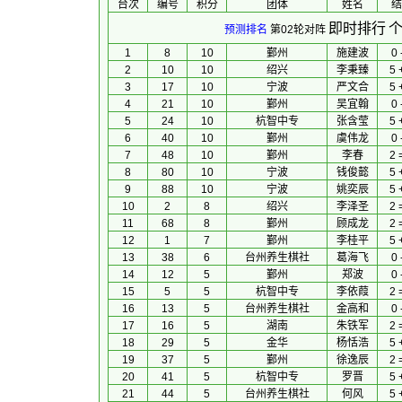
台次
编号
积分
团体
 姓名 
 结
即时排行
个
预测排名
第02轮对阵
1
8
10
鄞州
施建波
0 
2
10
10
绍兴
李秉臻
5 
3
17
10
宁波
严文合
5 
4
21
10
鄞州
吴宜翰
0 
5
24
10
杭智中专
张含莹
5 
6
40
10
鄞州
虞伟龙
0 
7
48
10
鄞州
李春
2 
8
80
10
宁波
钱俊懿
5 
9
88
10
宁波
姚奕辰
5 
10
2
8
绍兴
李泽圣
2 
11
68
8
鄞州
顾成龙
2 
12
1
7
鄞州
李桂平
5 
13
38
6
台州养生棋社
葛海飞
0 
14
12
5
鄞州
郑波
0 
15
5
5
杭智中专
李依葭
2 
16
13
5
台州养生棋社
金高和
0 
17
16
5
湖南
朱铁军
2 
18
29
5
金华
杨恬浩
5 
19
37
5
鄞州
徐逸辰
2 
20
41
5
杭智中专
罗晋
5 
21
44
5
台州养生棋社
何风
5 