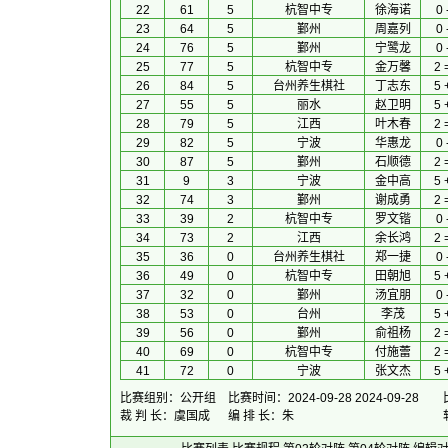
22
61
5
杭智中专
徐海诺
0 
23
64
5
鄞州
周嘉列
0 
24
76
5
鄞州
宁鹭龙
0 
25
77
5
杭智中专
金万馨
2 
26
84
5
台州养生棋社
丁志东
5 
27
55
5
丽水
赵卫明
5 
28
79
5
江西
叶木春
2 
29
82
5
宁波
华惠龙
0 
30
87
5
鄞州
石顺德
2 
31
9
3
宁波
金中高
5 
32
74
3
鄞州
谢成勇
2 
33
39
2
杭智中专
罗文锴
0 
34
73
2
江西
余长鸿
2 
35
36
0
台州养生棋社
郑一捷
0 
36
49
0
杭智中专
田朝旭
5 
37
32
0
鄞州
汤宜朋
0 
38
53
0
台州
李茂
5 
39
56
0
鄞州
俞祖杨
2 
40
69
0
杭智中专
付施蕾
2 
41
72
0
宁波
张文杰
5 
比赛组别：公开组
比赛时间：2024-09-28 2024-09-28
裁 判 长：虞国成
编 排 长：朱