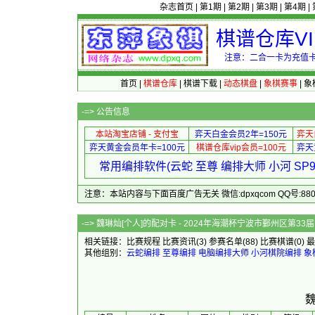
杂志首页
|
第1期
|
第2期
|
第3期
|
第4期
|
棋谱仓库V
注意：二合一卡为充值卡
首页
|
棋谱仓库
|
棋谱下载
|
动态棋盘
|
象棋赛事
|
象
-=>
公告信息
本站淘宝店铺 - 支付宝
弈天白金会员2年=150元
弈天
弈天黄金会员年卡=100元
棋谱仓库vip会员=100元
弈天
常用编排软件(云蛇 至尊 编排大师 小河 S
注意：本站内容与下面百度广告无关 微信:dpxqcom QQ号:88081
-=> 魏琳灿[个人]的配对卡 - 2024年海潮
相关链接：
比赛规程
比赛资讯
(3)
参赛名单
(88)
比赛棋谱
(0)
最
其他组别：
云蛇编排
至尊编排
电脑编排大师
小河棋院编排
象