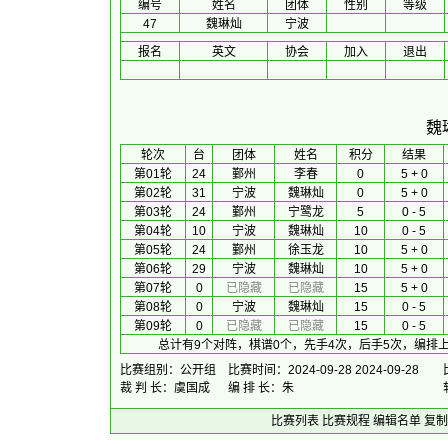
编号
姓名
团体
性别
等级
47
魏琳灿
宁波
报名
英文
协会
加入
退出
魏
 轮次 
台
团体
 姓名 
积分
 结果 
第01轮
24
鄞州
李春
0
5 + 0
第02轮
31
宁波
魏琳灿
0
5 + 0
第03轮
24
鄞州
宁鹭龙
5
0 - 5
第04轮
10
宁波
魏琳灿
10
0 - 5
第05轮
24
鄞州
徐玉龙
10
5 + 0
第06轮
29
宁波
魏琳灿
10
5 + 0
第07轮
0
已隐藏
已隐藏
15
5 + 0
第08轮
0
宁波
魏琳灿
15
0 - 5
第09轮
0
已隐藏
已隐藏
15
0 - 5
总计有9个对阵，棋谱0个，先手4次，后手5次，编排上
比赛组别：公开组
比赛时间：2024-09-28 2024-09-28
裁 判 长：虞国成
编 排 长：朱
比赛列表
比赛规程
编辑名单
复制