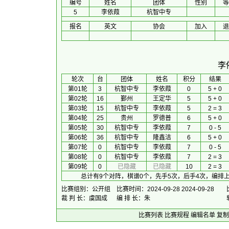
编号
姓名
团体
性别
等
5
李依葭
杭智中专
报名
英文
协会
加入
退
李
 轮次 
台
团体
 姓名 
积分
 结果 
第01轮
3
杭智中专
李依葭
0
5 + 0
第02轮
16
鄞州
王定华
5
5 + 0
第03轮
15
杭智中专
李依葭
5
2 = 3
第04轮
25
贵州
罗德普
6
5 + 0
第05轮
30
杭智中专
李依葭
7
0 - 5
第06轮
36
杭智中专
隆鑫洁
6
5 + 0
第07轮
0
杭智中专
李依葭
7
0 - 5
第08轮
0
杭智中专
李依葭
7
2 = 3
第09轮
0
已隐藏
已隐藏
10
2 = 3
总计有9个对阵，棋谱0个，先手5次，后手4次，编排上
比赛组别：公开组
比赛时间：2024-09-28 2024-09-28
裁 判 长：虞国成
编 排 长：朱
比赛列表
比赛规程
编辑名单
复制