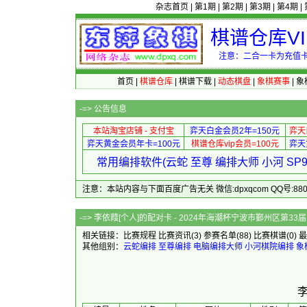
杂志首页
|
第1期
|
第2期
|
第3期
|
第4期
|
棋谱仓库V
注意：二合一卡为充值卡
首页
|
棋谱仓库
|
棋谱下载
|
动态棋盘
|
象棋赛事
|
象
-=>
公告信息
本站淘宝店铺 - 支付宝
弈天白金会员2年=150元
弈天
弈天黄金会员年卡=100元
棋谱仓库vip会员=100元
弈天
常用编排软件(云蛇 至尊 编排大师 小河 S
注意：本站内容与下面百度广告无关 微信:dpxqcom QQ号:88081
-=> 李依葭[个人]的配对卡 - 2024年海潮
相关链接：
比赛规程
比赛资讯
(3)
参赛名单
(88)
比赛棋谱
(0)
最
其他组别：
云蛇编排
至尊编排
电脑编排大师
小河棋院编排
象