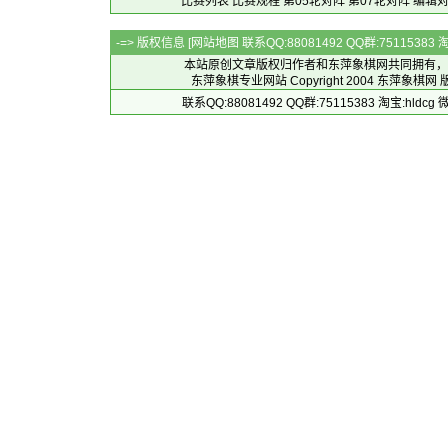
比赛列表
比赛规程
第05轮对阵
第07轮对阵
编辑
-=> 版权信息 [
网站地图
联系QQ:88081492 QQ群:7511538
本站原创文章版权归作者和
东萍象棋网
共同拥有，
东萍象棋专业网站 Copyright 2004
东萍象棋网
版
联系QQ:88081492 QQ群:75115383 淘宝:h