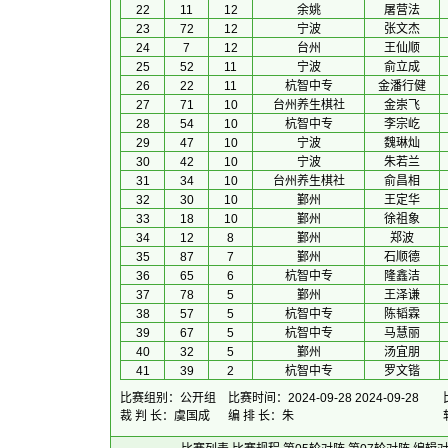
22
11
12
余姚
屠营法
23
72
12
宁波
张文杰
24
7
12
台州
王仙顺
25
52
11
宁波
俞立成
26
22
11
杭智中专
金潘行健
27
71
10
台州养生棋社
金崇飞
28
54
10
杭智中专
李宗屹
29
47
10
宁波
魏琳灿
30
42
10
宁波
朱若兰
31
34
10
台州养生棋社
俞昌相
32
30
10
鄞州
王定华
33
18
10
鄞州
徐祖象
34
12
8
鄞州
郑波
35
87
7
鄞州
石顺德
36
65
6
杭智中专
隆鑫洁
37
78
5
鄞州
王泽谦
38
57
5
杭智中专
陈韬霖
39
67
5
杭智中专
马慧丽
40
32
5
鄞州
汤宜朋
41
39
2
杭智中专
罗文锴
比赛组别：公开组
比赛时间：2024-09-28 2024-09-28
裁 判 长：虞国成
编 排 长：朱