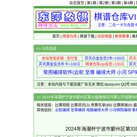
杂志首页
|
第1期
|
第2期
|
第3期
|
第4期
|
棋谱仓库V
注意：二合一卡为充值卡
首页
|
棋谱仓库
|
棋谱下载
|
动态棋盘
|
象棋赛事
|
象
-=>
公告信息
本站淘宝店铺 - 支付宝
弈天白金会员2年=150元
弈天
弈天黄金会员年卡=100元
棋谱仓库vip会员=100元
弈天
常用编排软件(云蛇 至尊 编排大师 小河 S
注意：本站内容与下面百度广告无关 微信:dpxqcom QQ号:88081
-=> 2024年海潮杯宁波市鄞州区第33届象
相关链接：
比赛规程
比赛资讯
(3)
参赛名单
(88)
比赛棋谱
(0)
最
其他组别：
云蛇编排
至尊编排
电脑编排大师
小河棋院编排
象
2024年海潮杯宁波市鄞州区第3