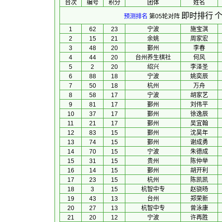
台次
编号
积分
团体
 姓名 
即时排行
个
预测排名
第05轮对阵
1
62
23
宁波
施宝淇
2
15
21
余姚
周家宏
3
48
20
鄞州
李春
4
44
20
台州养生棋社
何风
5
2
20
绍兴
李泽圣
6
88
18
宁波
姚奕辰
7
50
18
杭州
万舟
8
58
17
宁波
胡家艺
9
81
17
鄞州
刘伟平
10
37
17
鄞州
徐逸辰
11
21
17
鄞州
吴宜翰
12
83
15
鄞州
沈昊年
13
74
15
鄞州
谢成勇
14
70
15
宁波
朱德成
15
31
15
贵州
陈仲举
16
14
15
鄞州
胡开利
17
23
15
杭州
陈凯凯
18
3
15
杭智中专
赵骁旸
19
43
13
台州
郑荣新
20
27
13
杭智中专
曾泳康
21
20
12
宁波
许再胜