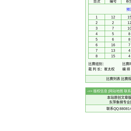
台次
编号
积
预
1
12
1
2
2
1
3
7
1
4
5
8
5
6
8
6
16
7
7
13
4
8
15
4
比赛组别：
比赛时间
裁 判 长：崔太权
编 排
比赛列表
比赛
-=> 版权信息 [
网站地图
联系Q
本站原创文章
东萍象棋专业网站 
联系QQ:88081