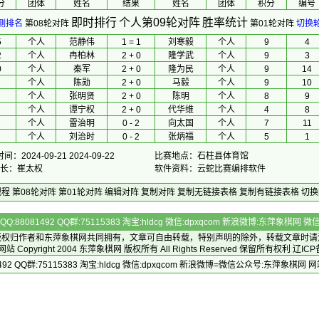
分
团体
 姓名 
 结果 
 姓名 
团体
积分
编号
即时排行
个人第09轮对阵
胜率统计
测排名
第08轮对阵
第01轮对阵
切换
5
个人
范静伟
1 = 1
刘寒毅
个人
9
4
2
个人
冉柏林
2 + 0
隆学武
个人
9
3
0
个人
秦军
2 + 0
隆为民
个人
9
14
个人
陈勋
2 + 0
马毅
个人
9
10
个人
张明贤
2 + 0
陈明
个人
8
9
个人
谭宁权
2 + 0
代华维
个人
4
8
个人
雷治明
0 - 2
向太国
个人
7
11
个人
刘治时
0 - 2
张炳福
个人
5
1
：2024-09-21 2024-09-22
比赛地点：石柱县体育馆
 长：崔太权
软件资料：云蛇比赛编排软件
规程
第08轮对阵
第01轮对阵
编辑对阵
复制对阵
复制无链接表格
复制有链接表格
切换
Q:88081492 QQ群:75115383 淘宝:hldcg 微信:dpxqcom 新浪微博:东萍象棋网
版权归作者和
东萍象棋网
共同拥有，文章可自由转载，特别声明的除外，转载文章时请
Copyright 2004
东萍象棋网
版权所有 All Rights Reserved 保留所有权利 辽ICP
492 QQ群:75115383 淘宝:hldcg 微信:dpxqcom 新浪微博=微信公众号:东萍象棋网