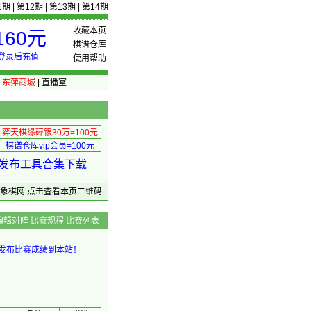
1期
|
第12期
|
第13期
|
第14期
收藏本页
60元
棋谱仓库
登录后充值
使用帮助
|
东萍商城
|
直播室
弈天棋缘碎银30万=100元
棋谱仓库vip会员=100元
绩 发布工具合集下载
东萍象棋网
点击查看本页二维码
编辑对阵
比赛规程
比赛列表
发布比赛成绩到本站！