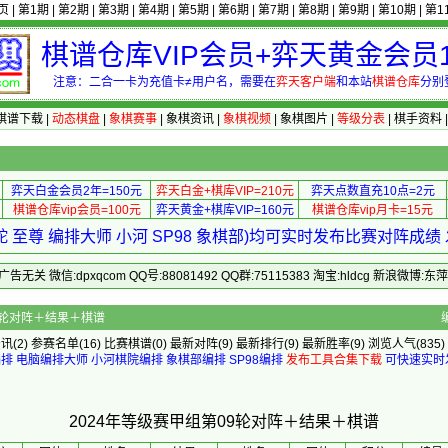
页
|
第1期
|
第2期
|
第3期
|
第4期
|
第5期
|
第6期
|
第7期
|
第8期
|
第9期
|
第10期
|
第1
棋谱仓库VIP会员+弈天黄金会员1
注意：二合一卡为充值卡≠用户名，需要在
弈天客户端
和本站
棋谱仓库
分别
棋谱下载
|
动态棋盘
|
象棋赛事
|
象棋资讯
|
象棋视频
|
象棋图片
|
等级分表
|
棋手资料
弈天白金会员2年=150元
弈天白金+棋库VIP=210元
弈天点数直充10点=2元
棋谱仓库vip会员=100元
弈天黄金+棋库VIP=160元
棋谱仓库vip月卡=15元
 至尊 编排大师 小河 SP98 象棋部)均可实时发布比赛对阵成
 微信:dpxqcom QQ号:88081492 QQ群:75115383 淘宝:hldcg 新浪微博:
24年等级赛甲组第09轮对阵＋结果＋棋谱
资讯
(2)
参赛名单
(16)
比赛棋谱
(0)
最新对阵
(9)
最新排行
(9)
最新胜率
(9) 浏览人气(835)
编排
电脑编排大师
小河棋院编排
象棋部编排
SP98编排
发布工具合集下载
可快速实时
2024年等级赛甲组第09轮对阵＋结果＋棋谱