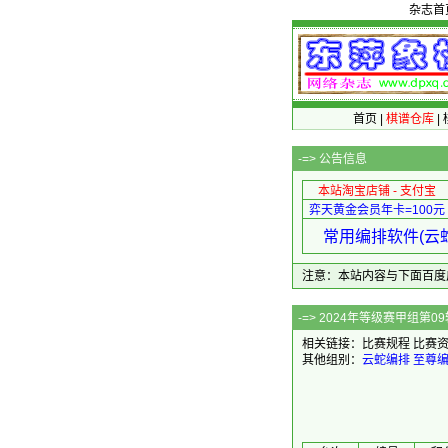
杂志首
首页
|
棋谱仓库
|
-=>
公告信息
本站淘宝店铺 - 支付宝
弈天黄金会员年卡=100元
常用编排软件(云蛇
注意：本站内容与下面百度广告无关
-=> 20
相关链接：
比赛规程
比赛
其他组别：
云蛇编排
至尊