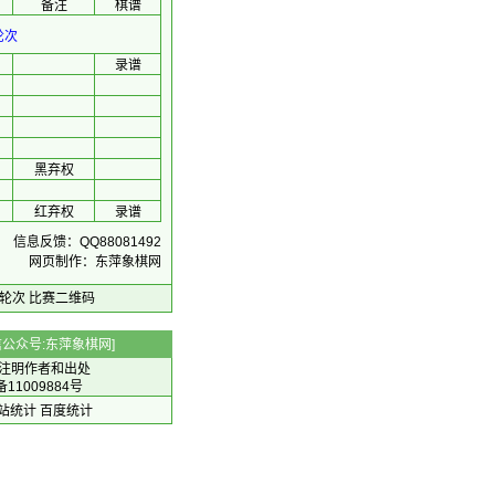
备注
棋谱
轮次
录谱
黑弃权
红弃权
录谱
信息反馈：QQ88081492
网页制作：东萍象棋网
轮次
比赛二维码
 微信公众号:东萍象棋网]
注明作者和出处
备11009884号
 网站统计
百度统计