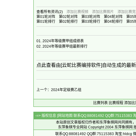
查看所有资讯
(2)
添加比赛视频
添加比赛图片
添加比赛竞
第01轮对阵
第02轮对阵
第03轮对阵
第04轮对阵
第05
第01轮排行
第02轮排行
第03轮排行
第04轮排行
第05
01.
2024年等级赛甲组成绩表
02.
2024年等级赛甲组最新排行
点此查看由[云蛇比赛编排软件]自动生成的最
上一个：2024年定级赛乙组
比赛列表
比赛规程
添加比
-=> 版权信息 [
网站地图
联系QQ:88081492 QQ群:7511538
本站原创文章版权归作者和
东萍象棋网
共同拥有，
东萍象棋专业网站 Copyright 2004
东萍象棋网
版
联系QQ:88081492 QQ群:75115383 淘宝:h