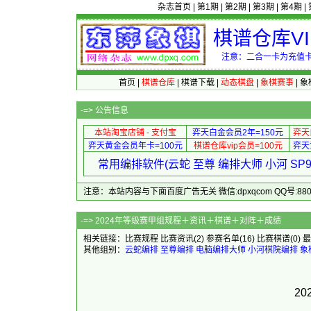
杂志首页
|
第1期
|
第2期
|
第3期
|
第4期
|
棋谱仓库V
注意：二合一卡为充值卡
首页
|
棋谱仓库
|
棋谱下载
|
动态棋盘
|
象棋赛事
|
象
-=>
公告信息
本站淘宝店铺 - 支付宝
弈天白金会员2年=150元
弈天
弈天黄金会员年卡=100元
棋谱仓库vip会员=100元
弈天
常用编排软件(云蛇 至尊 编排大师 小河 S
注意：本站内容与下面百度广告无关 微信:dpxqcom QQ号:88081
-=> 2024年等级赛甲组规
相关链接：
比赛规程
比赛资讯
(2)
参赛名单
(16)
比赛棋谱
(0)
最
其他组别：
云蛇编排
至尊编排
电脑编排大师
小河棋院编排
象
2