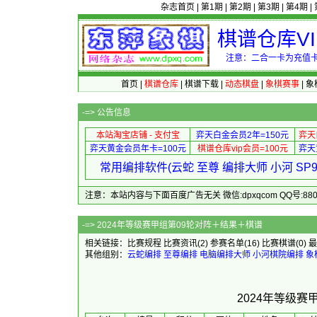
杂志首页
|
第1期
|
第2期
|
第3期
|
第4期
|
棋谱仓库V
注意：二合一卡为充值卡
首页
|
棋谱仓库
|
棋谱下载
|
动态棋盘
|
象棋赛事
|
象
-=>
公告信息
本站淘宝店铺 - 支付宝
弈天白金会员2年=150元
弈天
弈天黄金会员年卡=100元
棋谱仓库vip会员=100元
弈天
常用编排软件(云蛇 至尊 编排大师 小河 S
注意：本站内容与下面百度广告无关 微信:dpxqcom QQ号:88081
-=> 2024年等级赛甲组
相关链接：
比赛规程
比赛资讯
(2)
参赛名单
(16)
比赛棋谱
(0)
最
其他组别：
云蛇编排
至尊编排
电脑编排大师
小河棋院编排
象
2024年等级赛