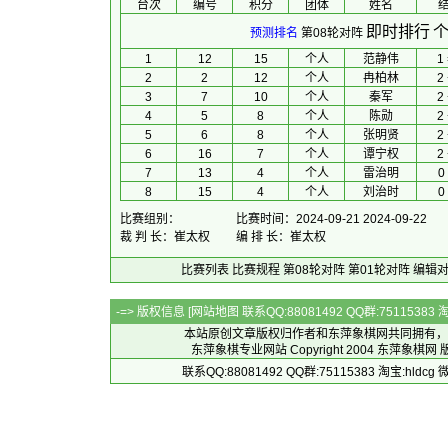
台次
编号
积分
团体
 姓名 
 
即时排行
个
预测排名
第08轮对阵
1
12
15
个人
范静伟
1 
2
2
12
个人
冉柏林
2 
3
7
10
个人
秦军
2 
4
5
8
个人
陈勋
2 
5
6
8
个人
张明贤
2 
6
16
7
个人
谭宁权
2 
7
13
4
个人
雷治明
0 
8
15
4
个人
刘治时
0 
比赛组别：
比赛时间：2024-09-21 2024-09-22
裁 判 长：崔太权
编 排 长：崔太权
比赛列表
比赛规程
第08轮对阵
第01轮对阵
编辑
-=> 版权信息 [
网站地图
联系QQ:88081492 QQ群:7511538
本站原创文章版权归作者和
东萍象棋网
共同拥有，
东萍象棋专业网站 Copyright 2004
东萍象棋网
版
联系QQ:88081492 QQ群:75115383 淘宝:h