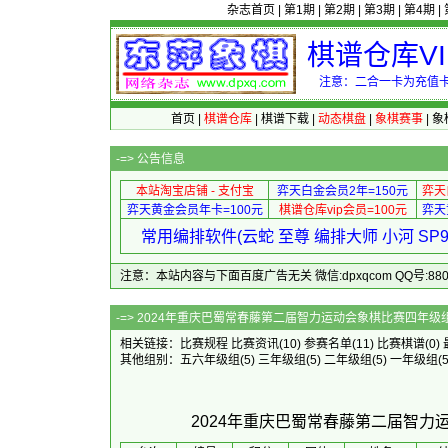
杂志首页
|
第1期
|
第2期
|
第3期
|
第4期
|
棋谱仓库V
注意：二合一卡为充值卡
首页
|
棋谱仓库
|
棋谱下载
|
动态棋盘
|
象棋赛事
|
象
-=>
公告信息
本站淘宝店铺 - 支付宝
弈天白金会员2年=150元
弈天
弈天黄金会员年卡=100元
棋谱仓库vip会员=100元
弈天
常用编排软件(云蛇 至尊 编排大师 小河 S
注意：本站内容与下面百度广告无关 微信:dpxqcom QQ号:88081
-=> 2024年重庆巴蜀常春藤第二届智力运动会
相关链接：
比赛规程
比赛资讯
(10)
参赛名单
(11)
比赛棋谱
(0)
其他组别：
五六年级组
(5)
三年级组
(5)
二年级组
(5)
一年级组
(5
2024年重庆巴蜀常春藤第二届智力