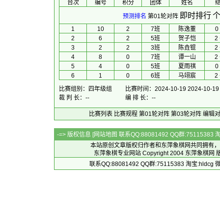
台次
编号
积分
团体
 姓名 
 
即时排行
个
预测排名
第01轮对阵
1
10
2
7班
陈逸董
0 
2
6
2
5班
贺子恺
2 
3
2
2
3班
陈垚锟
2 
4
8
0
7班
谭一山
2 
5
4
0
5班
夏雨祺
0 
6
1
0
6班
马翊宸
2 
比赛组别：四年级组
比赛时间：2024-10-19 2024-10-19
裁 判 长：--
编 排 长：--
比赛列表
比赛规程
第01轮对阵
第03轮对阵
编辑
-=> 版权信息 [
网站地图
联系QQ:88081492 QQ群:7511538
本站原创文章版权归作者和
东萍象棋网
共同拥有，
东萍象棋专业网站 Copyright 2004
东萍象棋网
版
联系QQ:88081492 QQ群:75115383 淘宝:h