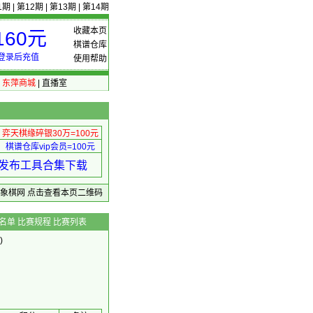
1期
|
第12期
|
第13期
|
第14期
收藏本页
60元
棋谱仓库
登录后充值
使用帮助
|
东萍商城
|
直播室
弈天棋缘碎银30万=100元
棋谱仓库vip会员=100元
绩 发布工具合集下载
东萍象棋网
点击查看本页二维码
名单
比赛规程
比赛列表
)