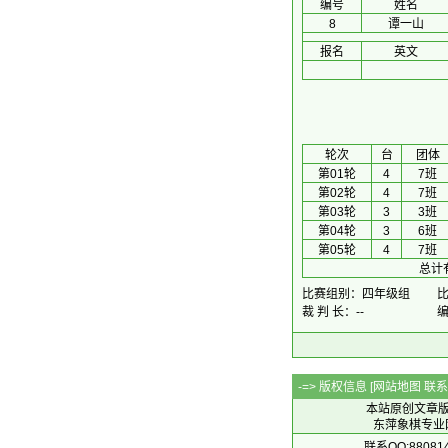
编号
姓名
8
谭一山
报名
英文
 轮次 
台
团体
第01轮
4
7班
第02轮
4
7班
第03轮
3
3班
第04轮
3
6班
第05轮
4
7班
总计
比赛组别：四年级组
比
裁 判 长：--
编
-=> 版权信息 [
网站地图
联系Q
本站原创文章
东萍象棋专业网站 
联系QQ:88081