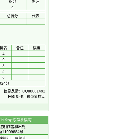
积分
备注
4
总得分
代表
排名
备注
棋谱
4
9
8
5
6
24分
信息反馈：QQ88081492
网页制作：东萍象棋网
 微信公众号:东萍象棋网]
注明作者和出处
备11009884号
 网站统计
百度统计