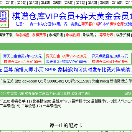
页
|
第1期
|
第2期
|
第3期
|
第4期
|
第5期
|
第6期
|
第7期
|
第8期
|
第9期
|
第10期
|
第1
棋谱仓库VIP会员+弈天黄金会员1
注意：二合一卡为充值卡≠用户名，需要在
弈天客户端
和本站
棋谱仓库
分别
棋谱下载
|
动态棋盘
|
象棋赛事
|
象棋资讯
|
象棋视频
|
象棋图片
|
等级分表
|
棋手资料
弈天白金会员2年=150元
弈天白金+棋库VIP=210元
弈天点数直充10点=2元
棋谱仓库vip会员=100元
弈天黄金+棋库VIP=160元
棋谱仓库vip月卡=15元
 至尊 编排大师 小河 SP98 象棋部)均可实时发布比赛对阵成
 微信:dpxqcom QQ号:88081492 QQ群:75115383 淘宝:hldcg 新浪微博:
配对卡 - 2024年重庆巴蜀常春藤第二届智力运动会象棋比赛四年级组
编辑
资讯
(10)
参赛名单
(11)
比赛棋谱
(0)
最新对阵
(5)
最新排行
(5)
最新胜率
(5) 浏览人气(417
三年级组
(15)
二年级组
(12)
一年级组
(9)
谭一山的配对卡