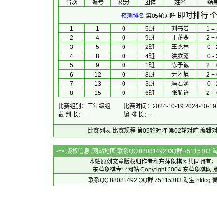
台次
编号
积分
团体
 姓名 
 结果
即时排行
个
预测排名
第05轮对阵
1
1
0
5班
刘书岩
1 = 
2
4
0
9班
丁芷寒
2 + 
3
5
0
2班
王杰林
0 - 
4
8
0
4班
洪朕懿
0 - 
5
9
0
1班
陈予诚
2 + 
6
12
0
8班
尹才旭
2 + 
7
13
0
3班
冯君涵
0 - 
8
15
0
6班
张航语
2 + 
比赛组别：三年级组
比赛时间：2024-10-19 2024-10-19
裁 判 长：--
编 排 长：--
比赛列表
比赛规程
第05轮对阵
第02轮对阵
编辑
-=> 版权信息 [
网站地图
联系QQ:88081492 QQ群:7511538
本站原创文章版权归作者和
东萍象棋网
共同拥有，
东萍象棋专业网站 Copyright 2004
东萍象棋网
版
联系QQ:88081492 QQ群:75115383 淘宝:h