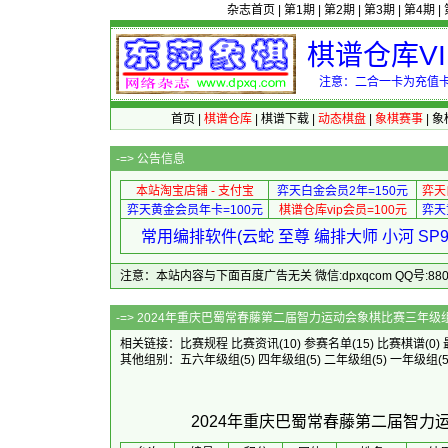
杂志首页
|
第1期
|
第2期
|
第3期
|
第4期
|
棋谱仓库V
注意：二合一卡为充值卡
首页
|
棋谱仓库
|
棋谱下载
|
动态棋盘
|
象棋赛事
|
象
-=>
公告信息
本站淘宝店铺 - 支付宝
弈天白金会员2年=150元
弈天
弈天黄金会员年卡=100元
棋谱仓库vip会员=100元
弈天
常用编排软件(云蛇 至尊 编排大师 小河 S
注意：本站内容与下面百度广告无关 微信:dpxqcom QQ号:88081
-=> 2024年重庆巴蜀常春藤第二届智力运动会
相关链接：
比赛规程
比赛资讯
(10)
参赛名单
(15)
比赛棋谱
(0)
其他组别：
五六年级组
(5)
四年级组
(5)
二年级组
(5)
一年级组
(5
2024年重庆巴蜀常春藤第二届智力