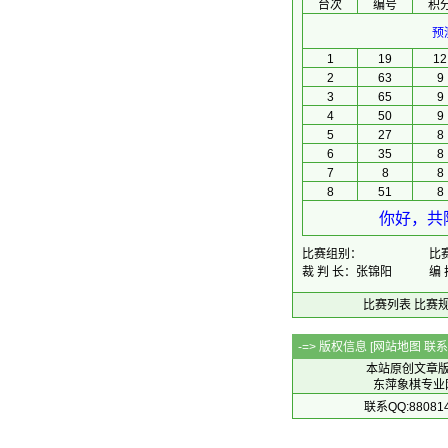
台次
编号
积
预
1
19
12
2
63
9
3
65
9
4
50
9
5
27
8
6
35
8
7
8
8
8
51
8
你好，共
比赛组别：
比赛
裁 判 长：张锦阳
编
比赛列表
比赛
-=> 版权信息 [
网站地图
联系Q
本站原创文章
东萍象棋专业网站 
联系QQ:88081