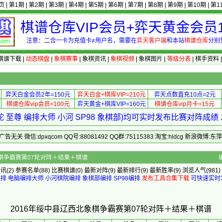
页
|
第1期
|
第2期
|
第3期
|
第4期
|
第5期
|
第6期
|
第7期
|
第8期
|
第9期
|
第10期
|
第1
棋谱仓库VIP会员+弈天黄金会员1
注意：二合一卡为充值卡≠用户名，需要在
弈天客户端
和本站
棋谱仓库
分别
棋谱下载
|
动态棋盘
|
象棋赛事
|
象棋资讯
|
象棋视频
|
象棋图片
|
等级分表
|
棋手资料
弈天白金会员2年=150元
弈天白金+棋库VIP=210元
弈天点数直充10点=2元
棋谱仓库vip会员=100元
弈天黄金+棋库VIP=160元
棋谱仓库vip月卡=15元
 至尊 编排大师 小河 SP98 象棋部)均可实时发布比赛对阵成
 微信:dpxqcom QQ号:88081492 QQ群:75115383 淘宝:hldcg 新浪微博:
年绥中县辽西北象棋争霸赛第07轮对阵＋结果＋棋谱
资讯
(2)
参赛名单
(88)
比赛棋谱
(0)
最新对阵
(9)
最新排行
(9)
最新胜率
(9) 浏览人气(981)
编排
电脑编排大师
小河棋院编排
象棋部编排
SP98编排
发布工具合集下载
可快速实时
2016年绥中县辽西北象棋争霸赛第07轮对阵＋结果＋棋谱