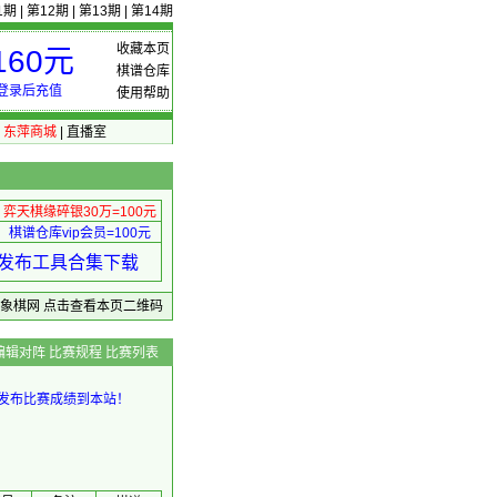
1期
|
第12期
|
第13期
|
第14期
收藏本页
60元
棋谱仓库
登录后充值
使用帮助
|
东萍商城
|
直播室
弈天棋缘碎银30万=100元
棋谱仓库vip会员=100元
绩 发布工具合集下载
东萍象棋网
点击查看本页二维码
编辑对阵
比赛规程
比赛列表
发布比赛成绩到本站！