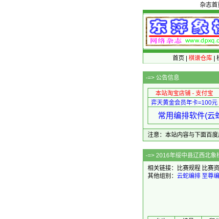
杂志首
首页
|
棋谱仓库
|
-=>
公告信息
本站淘宝店铺 - 支付宝
弈天黄金会员年卡=100元
常用编排软件(云蛇
注意：本站内容与下面百度广告无关
-=> 2016
相关链接：
比赛规程
比赛
其他组别：
云蛇编排
至尊