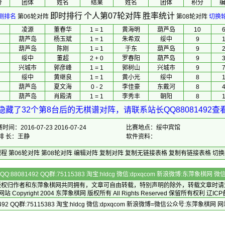
分
团体
 姓名 
 结果 
 姓名 
团体
积分
即时排行
个人第07轮对阵
胜率统计
测排名
第06轮对阵
第08轮对阵
切换
凌源
董春华
1 = 1
黄海明
葫芦岛
10
葫芦岛
杨玉斌
1 = 1
朱希双
绥中
9
葫芦岛
陈刚
1 = 1
于东
葫芦岛
9
绥中
董超
2 + 0
罗春阳
葫芦岛
9
兴城市
郭彦峰
1 = 1
郭树山
兴城市
9
绥中
黄继良
1 = 1
黄小光
绥中
8
葫芦岛
夏文海
0 - 2
李佳豪
东戴河
8
葫芦岛
肖殿清
1 = 1
李秀丰
朝阳
8
隐藏了32个第8台后的无棋谱对阵，请联系站长QQ88081492查
时间：2016-07-23 2016-07-24
比赛地点：绥中宾馆
 排 长：王静
软件资料：
规程
第06轮对阵
第08轮对阵
编辑对阵
复制对阵
复制无链接表格
复制有链接表格
切换
Q:88081492 QQ群:75115383 淘宝:hldcg 微信:dpxqcom 新浪微博:东萍象棋网
版权归作者和
东萍象棋网
共同拥有，文章可自由转载，特别声明的除外，转载文章时请
Copyright 2004
东萍象棋网
版权所有 All Rights Reserved 保留所有权利 辽ICP
492 QQ群:75115383 淘宝:hldcg 微信:dpxqcom 新浪微博=微信公众号:东萍象棋网