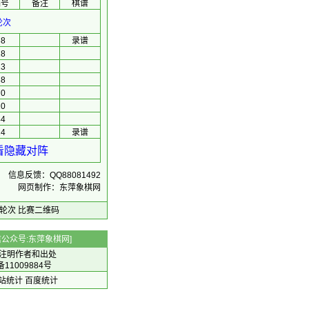
编号
备注
棋谱
轮次
68
录谱
18
23
38
70
10
44
14
录谱
看隐藏对阵
信息反馈：QQ88081492
网页制作：东萍象棋网
轮次
比赛二维码
 微信公众号:东萍象棋网]
注明作者和出处
备11009884号
 网站统计
百度统计