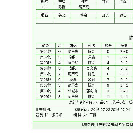
编号
姓名
团体
性别
等级
65
陈刚
葫芦岛
报名
英文
协会
加入
退出
 轮次 
台
团体
 姓名 
积分
 结果 
第01轮
33
葫芦岛
陈刚
0
2 + 0
第02轮
5
朝阳
黄鑫
2
0 - 2
第03轮
4
葫芦岛
陈刚
4
0 - 2
第04轮
9
朝阳
吴文亮
4
0 - 2
第05轮
7
葫芦岛
陈刚
6
1 = 1
第06轮
9
凌源
凌河
7
0 - 2
第07轮
3
葫芦岛
陈刚
9
1 = 1
第08轮
4
兴城市
郭树山
10
1 = 1
第09轮
3
葫芦岛
陈刚
11
1 = 1
总计有9个对阵，棋谱0个，先手5次，后
比赛组别：
比赛时间：2016-07-23 2016-07-24
裁 判 长：张锦阳
编 排 长：王静
比赛列表
比赛规程
编辑名单
复制