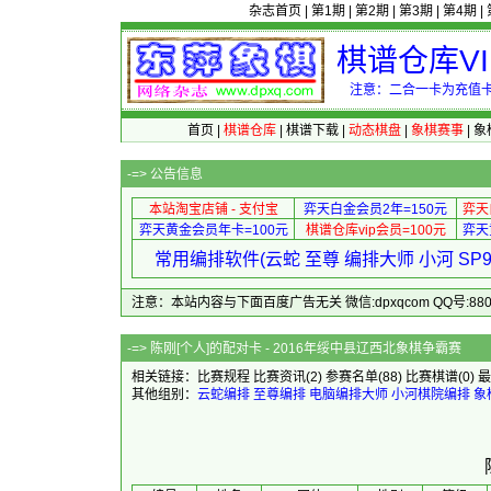
杂志首页
|
第1期
|
第2期
|
第3期
|
第4期
|
棋谱仓库V
注意：二合一卡为充值卡
首页
|
棋谱仓库
|
棋谱下载
|
动态棋盘
|
象棋赛事
|
象
-=>
公告信息
本站淘宝店铺 - 支付宝
弈天白金会员2年=150元
弈天
弈天黄金会员年卡=100元
棋谱仓库vip会员=100元
弈天
常用编排软件(云蛇 至尊 编排大师 小河 S
注意：本站内容与下面百度广告无关 微信:dpxqcom QQ号:88081
-=> 陈刚[个人]的配对卡 - 20
相关链接：
比赛规程
比赛资讯
(2)
参赛名单
(88)
比赛棋谱
(0)
最
其他组别：
云蛇编排
至尊编排
电脑编排大师
小河棋院编排
象