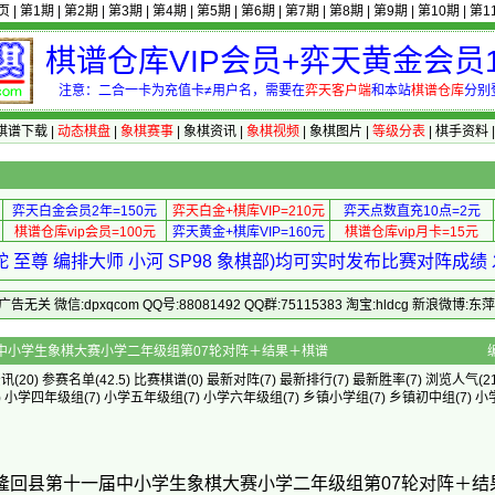
页
|
第1期
|
第2期
|
第3期
|
第4期
|
第5期
|
第6期
|
第7期
|
第8期
|
第9期
|
第10期
|
第1
棋谱仓库VIP会员+弈天黄金会员1
注意：二合一卡为充值卡≠用户名，需要在
弈天客户端
和本站
棋谱仓库
分别
棋谱下载
|
动态棋盘
|
象棋赛事
|
象棋资讯
|
象棋视频
|
象棋图片
|
等级分表
|
棋手资料
弈天白金会员2年=150元
弈天白金+棋库VIP=210元
弈天点数直充10点=2元
棋谱仓库vip会员=100元
弈天黄金+棋库VIP=160元
棋谱仓库vip月卡=15元
 至尊 编排大师 小河 SP98 象棋部)均可实时发布比赛对阵成
 微信:dpxqcom QQ号:88081492 QQ群:75115383 淘宝:hldcg 新浪微博:
回县第十一届中小学生象棋大赛小学二年级组第07轮对阵＋结果＋棋谱
资讯
(20)
参赛名单
(42.5)
比赛棋谱
(0)
最新对阵
(7)
最新排行
(7)
最新胜率
(7) 浏览人气(21
)
小学四年级组
(7)
小学五年级组
(7)
小学六年级组
(7)
乡镇小学组
(7)
乡镇初中组
(7)
小
9年隆回县第十一届中小学生象棋大赛小学二年级组第07轮对阵＋结