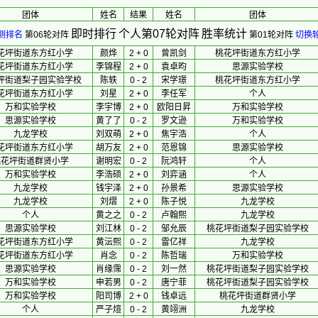
团体
 姓名 
 结果 
 姓名 
团体
即时排行
个人第07轮对阵
胜率统计
测排名
第06轮对阵
第01轮对阵
切换
花坪街道东方红小学
颜烨
2 + 0
曾凯剑
桃花坪街道东方红小学
花坪街道东方红小学
李锦程
2 + 0
袁卓昀
思源实验学校
坪街道梨子园实验学校
陈轶
0 - 2
宋学璟
桃花坪街道东方红小学
花坪街道东方红小学
刘星
2 + 0
李任军
个人
万和实验学校
李宇博
2 + 0
欧阳日昇
万和实验学校
思源实验学校
黄了了
0 - 2
罗文逊
万和实验学校
九龙学校
刘双萌
2 + 0
焦宇浩
个人
花坪街道东方红小学
胡万友
2 + 0
范恩锦
思源实验学校
桃花坪街道群贤小学
谢明宏
0 - 2
阮鸿轩
个人
万和实验学校
李浩硕
2 + 0
刘弈涵
个人
九龙学校
钱宇泽
2 + 0
孙景希
思源实验学校
九龙学校
刘熠
2 + 0
陈子悦
九龙学校
个人
黄之之
0 - 2
卢翰熙
九龙学校
思源实验学校
刘江林
0 - 2
邹允辰
桃花坪街道梨子园实验学校
花坪街道东方红小学
黄沄熙
0 - 2
雷亿祥
九龙学校
花坪街道东方红小学
肖念
0 - 2
陈哲瑞
万和实验学校
思源实验学校
肖缘霈
0 - 2
刘一然
桃花坪街道梨子园实验学校
万和实验学校
申若男
0 - 2
唐宁菲
桃花坪街道梨子园实验学校
万和实验学校
阳司博
2 + 0
钱卓远
桃花坪街道群贤小学
个人
严子煊
0 - 2
黄翊洲
九龙学校