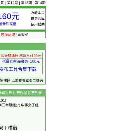
1期
|
第12期
|
第13期
|
第14期
收藏本页
60元
棋谱仓库
登录后充值
使用帮助
|
东萍商城
|
直播室
弈天棋缘碎银30万=100元
棋谱仓库vip会员=100元
绩 发布工具合集下载
东萍象棋网
点击查看本页二维码
编辑对阵
比赛规程
比赛列表
01)
学三年级组
(7)
中学女子组
果＋棋谱