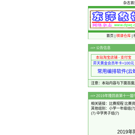
杂志首
首页
|
棋谱仓库
|
-=>
公告信息
本站淘宝店铺 - 支付宝
弈天黄金会员年卡=100元
常用编排软件(云蛇
注意：本站内容与下面百度广告无关
-=> 2019年隆
相关链接：
比赛规程
比赛
其他组别：
小学一年级组
(7
(7)
中学男子组
(7)
201