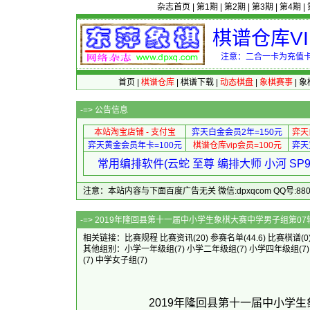
杂志首页
|
第1期
|
第2期
|
第3期
|
第4期
|
棋谱仓库V
注意：二合一卡为充值卡
首页
|
棋谱仓库
|
棋谱下载
|
动态棋盘
|
象棋赛事
|
象
-=>
公告信息
本站淘宝店铺 - 支付宝
弈天白金会员2年=150元
弈天
弈天黄金会员年卡=100元
棋谱仓库vip会员=100元
弈天
常用编排软件(云蛇 至尊 编排大师 小河 S
注意：本站内容与下面百度广告无关 微信:dpxqcom QQ号:88081
-=> 2019年隆回县第十一届中小学生象棋大
相关链接：
比赛规程
比赛资讯
(20)
参赛名单
(44.6)
比赛棋谱
(0
其他组别：
小学一年级组
(7)
小学二年级组
(7)
小学四年级组
(7
(7)
中学女子组
(7)
2019年隆回县第十一届中小学