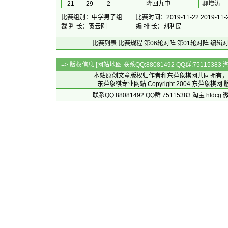
21
29
2
隆回九中
卿增涛
比赛组别：中学男子组
比赛时间：2019-11-22 2019-11-
裁 判 长：贺云刚
编 排 长：刘利民
比赛列表
比赛规程
第06轮对阵
第01轮对阵
编辑
-=> 版权信息 [
网站地图
联系QQ:88081492 QQ群:7511538
本站原创文章版权归作者和
东萍象棋网
共同拥有，
东萍象棋专业网站 Copyright 2004
东萍象棋网
版
联系QQ:88081492 QQ群:75115383 淘宝:h