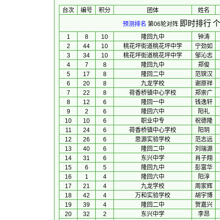
台次
编号
积分
团体
 姓名 
即时排行
个
预测排名
第06轮对阵
1
8
10
隆回九中
钟涛
2
44
10
桃花坪街道桃花坪中学
宁劲如
3
34
10
桃花坪街道桃花坪中学
邹沁志
4
7
8
隆回九中
郑俊
5
17
8
隆回二中
范镔汉
6
20
8
九龙学校
谢原祥
7
22
8
荷香桥镇中心学校
郑崇广
8
12
6
隆回一中
钱逸轩
9
2
6
隆回六中
阳礼
10
10
6
职业中专
祝德隆
11
24
6
荷香桥镇中心学校
阳玥
12
26
6
思源实验学校
范志远
13
40
6
隆回二中
刘瑞源
14
31
6
东兴中学
肖子翔
15
6
5
隆回九中
彭富华
16
1
4
隆回六中
阳淳
17
21
4
九龙学校
周家辉
18
42
4
万和实验学校
胡宇博
19
39
4
隆回二中
贺嘉兴
20
32
2
东兴中学
李昂