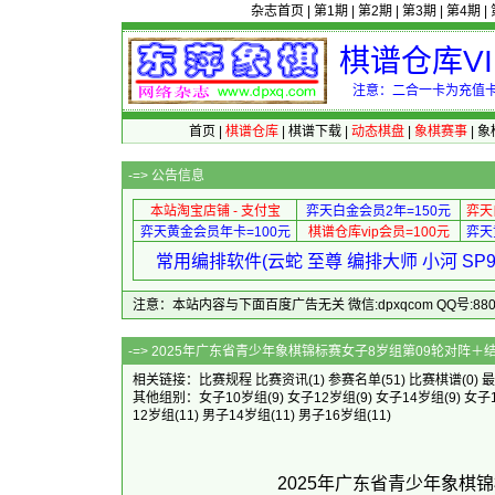
杂志首页
|
第1期
|
第2期
|
第3期
|
第4期
|
棋谱仓库V
注意：二合一卡为充值卡
首页
|
棋谱仓库
|
棋谱下载
|
动态棋盘
|
象棋赛事
|
象
-=>
公告信息
本站淘宝店铺 - 支付宝
弈天白金会员2年=150元
弈天
弈天黄金会员年卡=100元
棋谱仓库vip会员=100元
弈天
常用编排软件(云蛇 至尊 编排大师 小河 S
注意：本站内容与下面百度广告无关 微信:dpxqcom QQ号:88081
-=> 2025年广东省青少年象棋锦标赛
相关链接：
比赛规程
比赛资讯
(1)
参赛名单
(51)
比赛棋谱
(0)
最
其他组别：
女子10岁组
(9)
女子12岁组
(9)
女子14岁组
(9)
女子
12岁组
(11)
男子14岁组
(11)
男子16岁组
(11)
2025年广东省青少年象棋