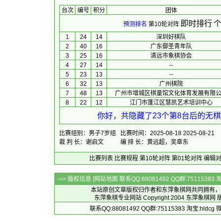
台次
编号
积分
团体
即时排行
个
预测排名
第10轮对阵
1
24
14
深圳好棋队
2
40
16
广东御圣青年队
3
25
16
清远市象棋协会
4
27
14
--
5
23
13
--
6
32
13
广州棋院
7
48
13
广州市增城区棋童馆文化体育发展有限
8
22
12
江门市蓬江区慧凯艺术培训中心
你好，共隐藏了23个第8台后的无棋
比赛组别：男子7岁组
比赛时间：2025-08-18 2025-08-21
裁 判 长：谢启文
编 排 长：黄远超，吴章东
比赛列表
比赛规程
第10轮对阵
第01轮对阵
编辑
-=> 版权信息 [
网站地图
联系QQ:88081492 QQ群:7511538
本站原创文章版权归作者和
东萍象棋网
共同拥有，
东萍象棋专业网站 Copyright 2004
东萍象棋网
版
联系QQ:88081492 QQ群:75115383 淘宝:h