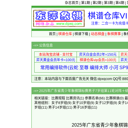
杂志首页
|
第1期
|
第2期
|
第3期
|
第4期
|
棋谱仓库V
注意：二合一卡为充值卡
首页
|
棋谱仓库
|
棋谱下载
|
动态棋盘
|
象棋赛事
|
象
-=>
公告信息
本站淘宝店铺 - 支付宝
弈天白金会员2年=150元
弈天
弈天黄金会员年卡=100元
棋谱仓库vip会员=100元
弈天
常用编排软件(云蛇 至尊 编排大师 小河 S
注意：本站内容与下面百度广告无关 微信:dpxqcom QQ号:88081
-=> 2025年广东省青少年象棋锦标赛
相关链接：
比赛规程
比赛资讯
(1)
参赛名单
(66)
比赛棋谱
(0)
最
其他组别：
女子8岁组
(9)
女子10岁组
(9)
女子12岁组
(9)
女子1
岁组
(11)
男子14岁组
(11)
男子16岁组
(11)
2025年广东省青少年象棋