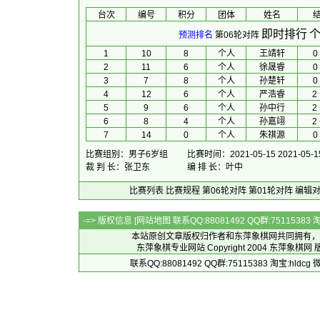
台次
编号
积分
团体
 姓名 
 
即时排行
个
预测排名
第06轮对阵
1
10
8
个人
王靖轩
0 
2
11
6
个人
徐晟睿
0 
3
7
8
个人
孙楚轩
0 
4
12
6
个人
严浩睿
2 
5
9
6
个人
孙中行
2 
6
8
4
个人
孙嘉翊
2 
7
14
0
个人
朱祺源
0 
比赛组别：男子6岁组
比赛时间：2021-05-15 2021-05-1
裁 判 长：张卫东
编 排 长：叶中
比赛列表
比赛规程
第06轮对阵
第01轮对阵
编辑
-=> 版权信息 [
网站地图
联系QQ:88081492 QQ群:7511538
本站原创文章版权归作者和
东萍象棋网
共同拥有，
东萍象棋专业网站 Copyright 2004
东萍象棋网
版
联系QQ:88081492 QQ群:75115383 淘宝:h