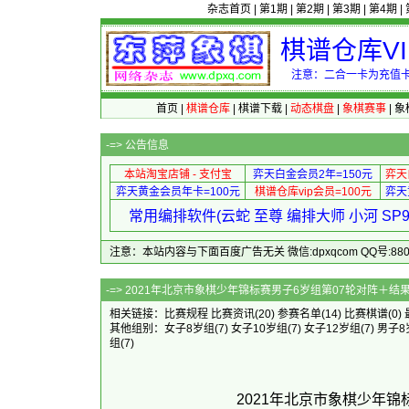
杂志首页
|
第1期
|
第2期
|
第3期
|
第4期
|
棋谱仓库V
注意：二合一卡为充值卡
首页
|
棋谱仓库
|
棋谱下载
|
动态棋盘
|
象棋赛事
|
象
-=>
公告信息
本站淘宝店铺 - 支付宝
弈天白金会员2年=150元
弈天
弈天黄金会员年卡=100元
棋谱仓库vip会员=100元
弈天
常用编排软件(云蛇 至尊 编排大师 小河 S
注意：本站内容与下面百度广告无关 微信:dpxqcom QQ号:88081
-=> 2021年北京市象棋少年锦标赛男
相关链接：
比赛规程
比赛资讯
(20)
参赛名单
(14)
比赛棋谱
(0)
其他组别：
女子8岁组
(7)
女子10岁组
(7)
女子12岁组
(7)
男子8
组
(7)
2021年北京市象棋少年锦