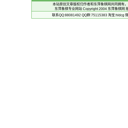
本站原创文章版权归作者和
东萍象棋网
共同拥有，
东萍象棋专业网站 Copyright 2004
东萍象棋网
版
联系QQ:88081492 QQ群:75115383 淘宝:h