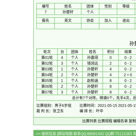
编号
姓名
团体
性别
等级
7
孙楚轩
个人
报名
英文
协会
加入
退出
孙
 轮次 
台
团体
 姓名 
积分
 结果 
第01轮
4
个人
孙嘉翊
0
0 - 2
第02轮
3
个人
钱润远
2
0 - 2
第03轮
1
个人
孙楚轩
4
0 - 2
第04轮
2
个人
孙楚轩
4
2 + 0
第05轮
1
个人
赵柏涵
8
0 - 2
第06轮
2
个人
孙楚轩
8
0 - 2
第07轮
3
个人
孙楚轩
8
0 - 2
总计有7个对阵，棋谱0个，先手4次，后
比赛组别：男子6岁组
比赛时间：2021-05-15 2021-05-1
裁 判 长：张卫东
编 排 长：叶中
比赛列表
比赛规程
编辑名单
复制
-=> 版权信息 [
网站地图
联系QQ:88081492 QQ群:7511538