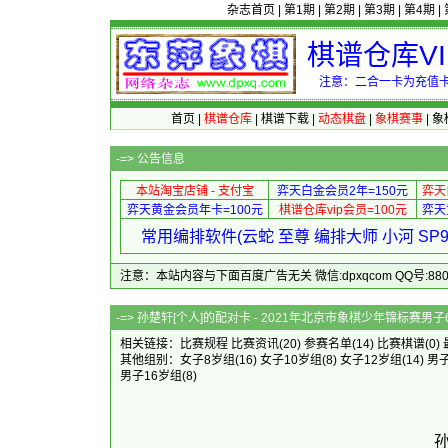
杂志首页
|
第1期
|
第2期
|
第3期
|
第4期
|
棋谱仓库V
注意：二合一卡为充值卡
首页
|
棋谱仓库
|
棋谱下载
|
动态棋盘
|
象棋赛事
|
象
-=>
公告信息
本站淘宝店铺 - 支付宝
弈天白金会员2年=150元
弈天
弈天黄金会员年卡=100元
棋谱仓库vip会员=100元
弈天
常用编排软件(云蛇 至尊 编排大师 小河 S
注意：本站内容与下面百度广告无关 微信:dpxqcom QQ号:88081
-=> 孙楚轩[个人]的配对卡 - 202
相关链接：
比赛规程
比赛资讯
(20)
参赛名单
(14)
比赛棋谱
(0)
其他组别：
女子8岁组
(16)
女子10岁组
(8)
女子12岁组
(14)
男
男子16岁组
(8)