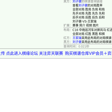
黑方：
刘子健
的棋谱查询链接
查看
刘子健
的对局胜率
全部对局
胜局
负局
和局
先手对局
先胜
先负
先和
后手对局
后胜
后负
后和
刘子健-VS-王家瑞
扩展：
赛事
简介
视频
图片
布局：
C16 中炮巡河车对屏风马 红
全部对局
红胜
黑胜
和棋
红方：
王家瑞
采用此布局的对局棋谱
黑方：
刘子健
采用此布局的对局棋谱
查询时间：0.021秒
上传 点此进入棋缘论坛 关注弈天联赛
购买棋谱仓库VIP会员＋