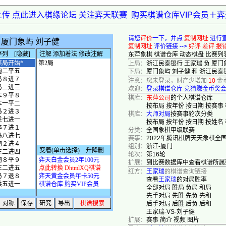
上传 点此进入棋缘论坛 关注弈天联赛
购买棋谱仓库VIP会员＋
请您
评价
一下，并点
复制网址
进行
复制网址
评价链接 -->
好评
差评
报
东萍象棋
棋谱仓库
动态棋盘
比赛列
上局：
浙江民泰银行 王家瑞 负 厦门
下局：
厦门象屿 刘子健 和 浙江民泰
注意：您未登录，财产少增加
10
金
欢迎：
登录棋谱仓库
竞猜赚金币奖
棋库：
东萍公司
的个人棋谱仓库
按布局
按年份
按日期
按赛事
棋库：
大师对局
按赛事轮次分类
按布局
按年份
按日期
按姓名
分类：
全国象棋甲级联赛
赛事：
2022年腾讯棋牌天天象棋全
组别：
浙江-厦门
轮次：
第16轮
扩展：
到比赛数据库中查看棋谱所属
红方：
王家瑞
的棋谱查询链接
查看
王家瑞
的对局胜率
全部对局
胜局
负局
和局
先手对局
先胜
先负
先和
后手对局
后胜
后负
后和
王家瑞-VS-刘子健
扩展：
赛事
简介
视频
图片