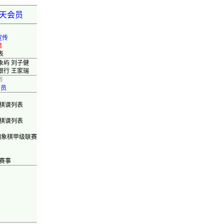
弈天会员
宣传
错
表
象屿 刘子健
银行 王家瑞
币
会员
棋谱列表
棋谱列表
国象棋甲级联赛
赛事