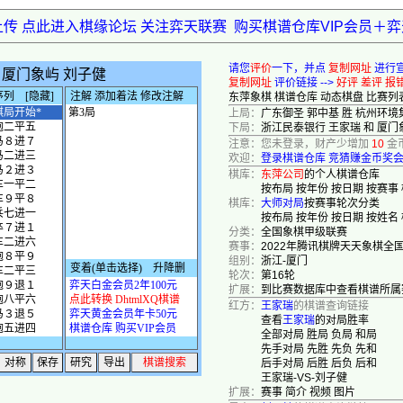
上传 点此进入棋缘论坛 关注弈天联赛
购买棋谱仓库VIP会员＋
请您
评价
一下，并点
复制网址
进行
复制网址
评价链接 -->
好评
差评
报
东萍象棋
棋谱仓库
动态棋盘
比赛列
上局：
广东御圣 郭中基 胜 杭州环境
下局：
浙江民泰银行 王家瑞 和 厦门
注意：您未登录，财产少增加
10
金
欢迎：
登录棋谱仓库
竞猜赚金币奖
棋库：
东萍公司
的个人棋谱仓库
按布局
按年份
按日期
按赛事
棋库：
大师对局
按赛事轮次分类
按布局
按年份
按日期
按姓名
分类：
全国象棋甲级联赛
赛事：
2022年腾讯棋牌天天象棋全
组别：
浙江-厦门
轮次：
第16轮
扩展：
到比赛数据库中查看棋谱所属
红方：
王家瑞
的棋谱查询链接
查看
王家瑞
的对局胜率
全部对局
胜局
负局
和局
先手对局
先胜
先负
先和
后手对局
后胜
后负
后和
王家瑞-VS-刘子健
扩展：
赛事
简介
视频
图片