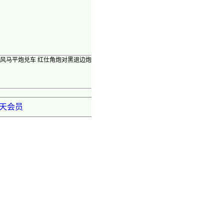
屏风马平炮兑车 红仕角炮对黑退边炮
弈天会员