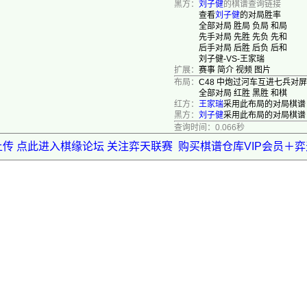
黑方：
刘子健
的棋谱查询链接
查看
刘子健
的对局胜率
全部对局
胜局
负局
和局
先手对局
先胜
先负
先和
后手对局
后胜
后负
后和
刘子健-VS-王家瑞
扩展：
赛事
简介
视频
图片
布局：
C48 中炮过河车互进七兵对
全部对局
红胜
黑胜
和棋
红方：
王家瑞
采用此布局的对局棋谱
黑方：
刘子健
采用此布局的对局棋谱
查询时间：0.066秒
上传 点此进入棋缘论坛 关注弈天联赛
购买棋谱仓库VIP会员＋