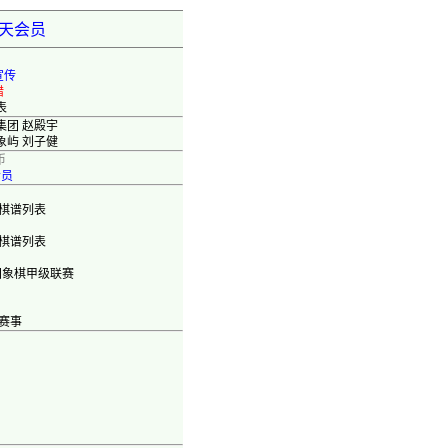
弈天会员
宣传
错
表
集团 赵殿宇
象屿 刘子健
币
会员
棋谱列表
棋谱列表
国象棋甲级联赛
赛事