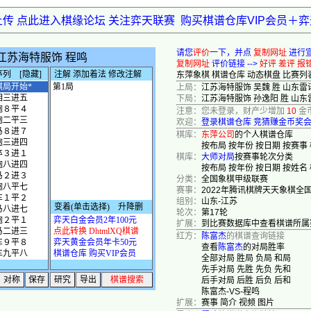
上传 点此进入棋缘论坛 关注弈天联赛
购买棋谱仓库VIP会员＋
请您
评价
一下，并点
复制网址
进行
复制网址
评价链接 -->
好评
差评
报
东萍象棋
棋谱仓库
动态棋盘
比赛列
上局：
江苏海特服饰 吴魏 胜 山东雷
下局：
江苏海特服饰 孙逸阳 胜 山东
注意：您未登录，财产少增加
10
金
欢迎：
登录棋谱仓库
竞猜赚金币奖
棋库：
东萍公司
的个人棋谱仓库
按布局
按年份
按日期
按赛事
棋库：
大师对局
按赛事轮次分类
按布局
按年份
按日期
按姓名
分类：
全国象棋甲级联赛
赛事：
2022年腾讯棋牌天天象棋全
组别：
山东-江苏
轮次：
第17轮
扩展：
到比赛数据库中查看棋谱所属
红方：
陈富杰
的棋谱查询链接
查看
陈富杰
的对局胜率
全部对局
胜局
负局
和局
先手对局
先胜
先负
先和
后手对局
后胜
后负
后和
陈富杰-VS-程鸣
扩展：
赛事
简介
视频
图片