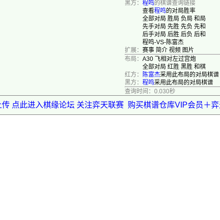
黑方：
程鸣
的棋谱查询链接
查看
程鸣
的对局胜率
全部对局
胜局
负局
和局
先手对局
先胜
先负
先和
后手对局
后胜
后负
后和
程鸣-VS-陈富杰
扩展：
赛事
简介
视频
图片
布局：
A30 飞相对左过宫炮
全部对局
红胜
黑胜
和棋
红方：
陈富杰
采用此布局的对局棋谱
黑方：
程鸣
采用此布局的对局棋谱
查询时间：0.030秒
上传 点此进入棋缘论坛 关注弈天联赛
购买棋谱仓库VIP会员＋