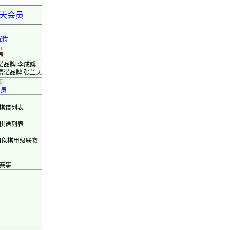
弈天会员
宣传
错
表
诺品牌 李成蹊
雷诺品牌 张兰天
币
会员
棋谱列表
棋谱列表
国象棋甲级联赛
赛事