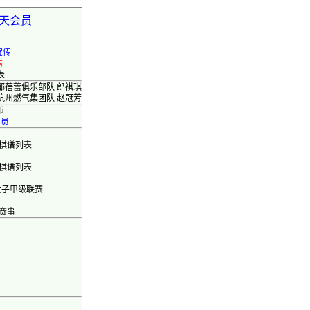
弈天会员
宣传
错
表
成都蓓蕾俱乐部队 郎祺琪
 杭州燃气集团队 赵冠芳
币
会员
棋谱列表
棋谱列表
女子甲级联赛
赛事