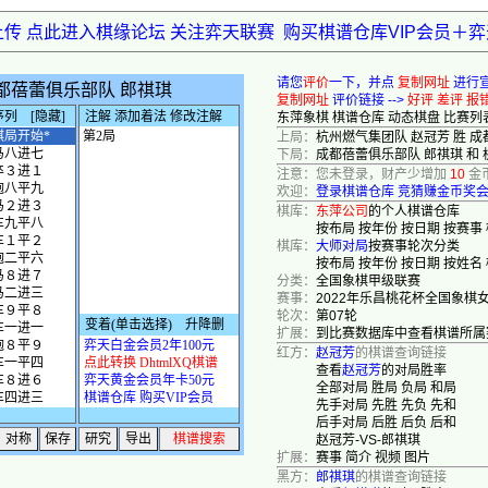
上传 点此进入棋缘论坛 关注弈天联赛
购买棋谱仓库VIP会员＋
请您
评价
一下，并点
复制网址
进行
复制网址
评价链接 -->
好评
差评
报
东萍象棋
棋谱仓库
动态棋盘
比赛列
上局：
杭州燃气集团队 赵冠芳 胜 
下局：
成都蓓蕾俱乐部队 郎祺琪 和
注意：您未登录，财产少增加
10
金
欢迎：
登录棋谱仓库
竞猜赚金币奖
棋库：
东萍公司
的个人棋谱仓库
按布局
按年份
按日期
按赛事
棋库：
大师对局
按赛事轮次分类
按布局
按年份
按日期
按姓名
分类：
全国象棋甲级联赛
赛事：
2022年乐昌桃花杯全国象棋
轮次：
第07轮
扩展：
到比赛数据库中查看棋谱所属
红方：
赵冠芳
的棋谱查询链接
查看
赵冠芳
的对局胜率
全部对局
胜局
负局
和局
先手对局
先胜
先负
先和
后手对局
后胜
后负
后和
赵冠芳-VS-郎祺琪
扩展：
赛事
简介
视频
图片
黑方：
郎祺琪
的棋谱查询链接