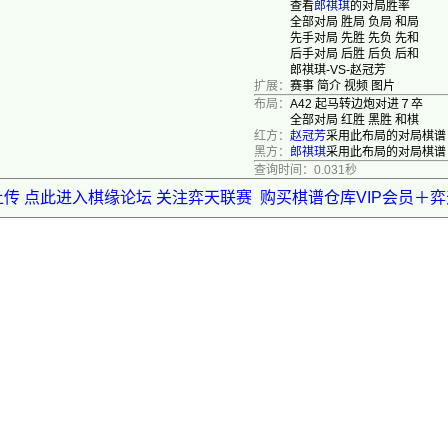
查看
郎祺琪
的对局胜率
全部对局
胜局
负局
和局
先手对局
先胜
先负
先和
后手对局
后胜
后负
后和
郎祺琪-VS-赵冠芳
扩展：
赛事
简介
视频
图片
布局：
A42 起马转边炮对进７卒
全部对局
红胜
黑胜
和棋
红方：
赵冠芳
采用此布局的对局棋谱
黑方：
郎祺琪
采用此布局的对局棋谱
查询时间：0.031秒
上传 点此进入棋缘论坛 关注弈天联赛
购买棋谱仓库VIP会员＋