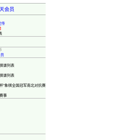
弈天会员
宣传
错
表
币
会员
棋谱列表
棋谱列表
旺杯”象棋全国冠军南北对抗赛
赛事