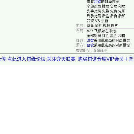
查看
吕钦
的对局胜率
全部对局
胜局
负局
和局
先手对局
先胜
先负
先和
后手对局
后胜
后负
后和
吕钦-VS-洪智
扩展：
赛事
简介
视频
图片
布局：
A27 飞相对左中炮
全部对局
红胜
黑胜
和棋
红方：
洪智
采用此布局的对局棋谱
黑方：
吕钦
采用此布局的对局棋谱
查询时间：0.094秒
上传 点此进入棋缘论坛 关注弈天联赛
购买棋谱仓库VIP会员＋