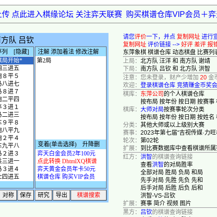
上传 点此进入棋缘论坛 关注弈天联赛
购买棋谱仓库VIP会员＋
请您
评价
一下，并点
复制网址
进行
复制网址
评价链接 -->
好评
差评
报
东萍象棋
棋谱仓库
动态棋盘
比赛列
上局：
北方队 汪洋 和 南方队 谢靖
下局：
南方队 吕钦 和 北方队 洪智
注意：您未登录，财产少增加
20
金
欢迎：
登录棋谱仓库
竞猜赚金币奖
棋库：
东萍公司
的个人棋谱仓库
按布局
按年份
按日期
按赛事
棋库：
大师对局
按赛事轮次分类
按布局
按年份
按日期
按姓名
分类：
其他大师或以上级别大赛
赛事：
2023年第七届“吉视传媒·力
轮次：
第02轮
扩展：
到比赛数据库中查看棋谱所属
红方：
洪智
的棋谱查询链接
查看
洪智
的对局胜率
全部对局
胜局
负局
和局
先手对局
先胜
先负
先和
后手对局
后胜
后负
后和
洪智-VS-吕钦
扩展：
赛事
简介
视频
图片
黑方：
吕钦
的棋谱查询链接