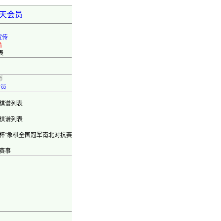
弈天会员
宣传
错
表
币
会员
棋谱列表
棋谱列表
旺杯”象棋全国冠军南北对抗赛
赛事