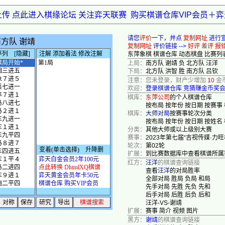
上传 点此进入棋缘论坛 关注弈天联赛
购买棋谱仓库VIP会员＋
请您
评价
一下，并点
复制网址
进行
复制网址
评价链接 -->
好评
差评
报
东萍象棋
棋谱仓库
动态棋盘
比赛列
上局：
南方队 谢靖 负 北方队 汪洋
下局：
北方队 洪智 胜 南方队 吕钦
注意：您未登录，财产少增加
10
金
欢迎：
登录棋谱仓库
竞猜赚金币奖
棋库：
东萍公司
的个人棋谱仓库
按布局
按年份
按日期
按赛事
棋库：
大师对局
按赛事轮次分类
按布局
按年份
按日期
按姓名
分类：
其他大师或以上级别大赛
赛事：
2023年第七届“吉视传媒·力
轮次：
第02轮
扩展：
到比赛数据库中查看棋谱所属
红方：
汪洋
的棋谱查询链接
查看
汪洋
的对局胜率
全部对局
胜局
负局
和局
先手对局
先胜
先负
先和
后手对局
后胜
后负
后和
汪洋-VS-谢靖
扩展：
赛事
简介
视频
图片
黑方：
谢靖
的棋谱查询链接