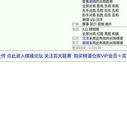
查看
谢靖
的对局胜率
全部对局
胜局
负局
和局
先手对局
先胜
先负
先和
后手对局
后胜
后负
后和
谢靖-VS-汪洋
扩展：
赛事
简介
视频
图片
布局：
A11 顺相局
全部对局
红胜
黑胜
和棋
红方：
汪洋
采用此布局的对局棋谱
黑方：
谢靖
采用此布局的对局棋谱
查询时间：0.031秒
上传 点此进入棋缘论坛 关注弈天联赛
购买棋谱仓库VIP会员＋