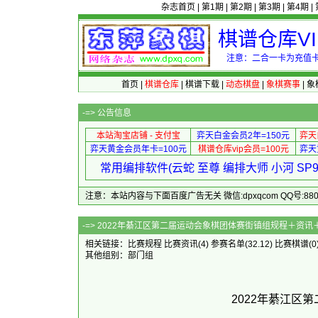
杂志首页
|
第1期
|
第2期
|
第3期
|
第4期
|
棋谱仓库V
注意：二合一卡为充值卡
首页
|
棋谱仓库
|
棋谱下载
|
动态棋盘
|
象棋赛事
|
象
-=>
公告信息
本站淘宝店铺 - 支付宝
弈天白金会员2年=150元
弈天
弈天黄金会员年卡=100元
棋谱仓库vip会员=100元
弈天
常用编排软件(云蛇 至尊 编排大师 小河 S
注意：本站内容与下面百度广告无关 微信:dpxqcom QQ号:88081
-=> 2022年綦江区第二届运动会象棋团体
相关链接：
比赛规程
比赛资讯
(4)
参赛名单
(32.12)
比赛棋谱
(0
其他组别：
部门组
2022年綦江区