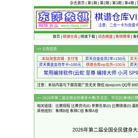
杂志首页
|
第1期
|
第2期
|
第3期
|
第4期
|
棋谱仓库V
注意：二合一卡为充值卡
首页
|
棋谱仓库
|
棋谱下载
|
动态棋盘
|
象棋赛事
|
象
-=>
公告信息
本站淘宝店铺 - 支付宝
弈天白金会员2年=150元
弈天
弈天黄金会员年卡=100元
棋谱仓库vip会员=100元
弈天
常用编排软件(云蛇 至尊 编排大师 小河 S
注意：本站内容与下面百度广告无关 微信:dpxqcom QQ号:88081
-=> 2026年第二届全国全民健身大赛(东北区、华北区)象
相关链接：
比赛规程
比赛资讯
(6)
参赛名单
(0)
比赛棋谱
(0)
最
其他组别：
象棋B组
象棋C组
象棋A组
2026年第二届全国全民健身