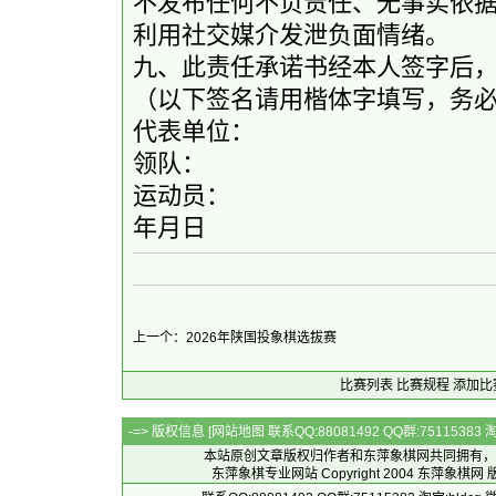
不发布任何不负责任、无事实依
利用社交媒介发泄负面情绪。
九、此责任承诺书经本人签字后
（以下签名请用楷体字填写，务
代表单位：
领队：
运动员：
年月日
上一个：2026年陕国投象棋选拔赛
比赛列表
比赛规程
添加比
-=> 版权信息 [
网站地图
联系QQ:88081492 QQ群:7511538
本站原创文章版权归作者和
东萍象棋网
共同拥有，
东萍象棋专业网站 Copyright 2004
东萍象棋网
版