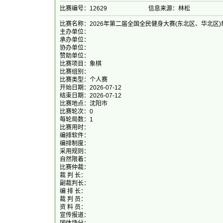
比赛编号：12629
信息来源：林松
比赛名称：2026年第二届全国全民健身大赛(东北区、华北区
主办单位：
承办单位：
协办单位：
赞助单位：
比赛项目：象棋
比赛组别：
比赛类型：个人赛
开始日期：2026-07-12
结束日期：2026-07-12
比赛地点：沈阳市
比赛轮次：0
每轮局数：1
比赛用时：
编排软件：
编排制度：
采用规则：
自然限着：
比赛仲裁：
裁 判 长：
副裁判长：
编 排 长：
裁 判 员：
资 料 员：
宣传报道：