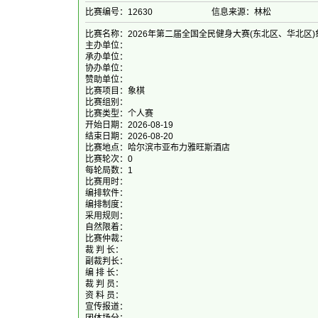
比赛编号：12630
信息来源：林松
比赛名称：2026年第二届全国全民健身大赛(东北区、华北区
主办单位：
承办单位：
协办单位：
赞助单位：
比赛项目：象棋
比赛组别：
比赛类型：个人赛
开始日期：2026-08-19
结束日期：2026-08-20
比赛地点：哈尔滨市亚布力雅旺斯酒店
比赛轮次：0
每轮局数：1
比赛用时：
编排软件：
编排制度：
采用规则：
自然限着：
比赛仲裁：
裁 判 长：
副裁判长：
编 排 长：
裁 判 员：
资 料 员：
宣传报道：