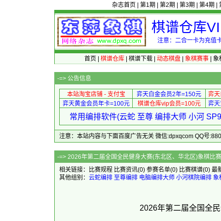
杂志首页
|
第1期
|
第2期
|
第3期
|
第4期
|
棋谱仓库V
注意：二合一卡为充值卡
首页
|
棋谱仓库
|
棋谱下载
|
动态棋盘
|
象棋赛事
|
象
-=>
公告信息
本站淘宝店铺 - 支付宝
弈天白金会员2年=150元
弈天
弈天黄金会员年卡=100元
棋谱仓库vip会员=100元
弈天
常用编排软件(云蛇 至尊 编排大师 小河 S
注意：本站内容与下面百度广告无关 微信:dpxqcom QQ号:88081
-=> 2026年第二届全国全民健身大赛(东北区、华
相关链接：
比赛规程
比赛资讯
(0)
参赛名单
(0)
比赛棋谱
(0)
最
其他组别：
云蛇编排
至尊编排
电脑编排大师
小河棋院编排
象
2026年第二届全国全