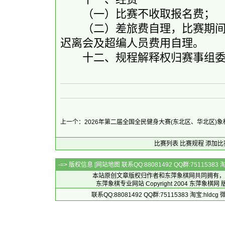
（一）比赛不收取报名费；
（二）差旅费自理，比赛期间参
迟离会及超编人员费用自理。
十二、规程解释权归赛事组委
上一个：2026年第二届全国全民健身大赛(东北区、华北区)
比赛列表
比赛规程
添加比
-=> 版权信息 [
网站地图
联系QQ:88081492 QQ群:7511538
本站原创文章版权归作者和
东萍象棋网
共同拥有，
东萍象棋专业网站 Copyright 2004
东萍象棋网
版
联系QQ:88081492 QQ群:75115383 淘宝:h