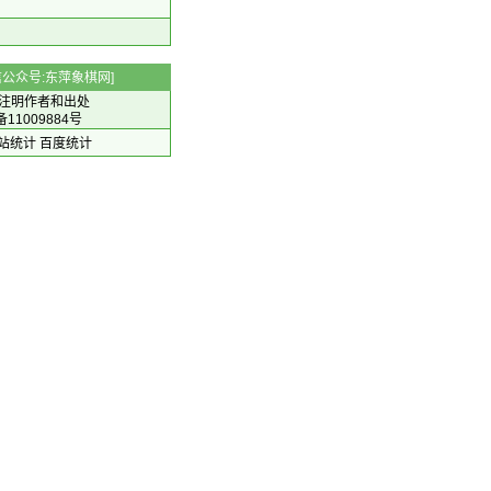
 微信公众号:东萍象棋网]
注明作者和出处
备11009884号
 网站统计
百度统计