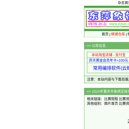
杂志首
首页
|
棋谱仓库
|
-=>
公告信息
本站淘宝店铺 - 支付宝
弈天黄金会员年卡=100元
常用编排软件(云蛇
注意：本站内容与下面百度广告无关
-=> 2024年
相关链接：
比赛规程
比赛
其他组别：
图片首页
比赛