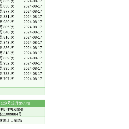
览 835 次
2024-08-17
览 838 次
2024-08-17
览 877 次
2024-08-17
览 831 次
2024-08-17
览 989 次
2024-08-17
览 805 次
2024-08-17
览 840 次
2024-08-17
览 816 次
2024-08-17
览 843 次
2024-08-17
览 836 次
2024-08-17
览 818 次
2024-08-17
览 839 次
2024-08-17
览 932 次
2024-08-17
览 835 次
2024-08-17
览 788 次
2024-08-17
览 797 次
2024-08-17
 微信公众号:东萍象棋网]
注明作者和出处
备11009884号
 网站统计
百度统计