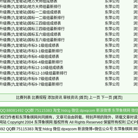
级升级赛(九龙坡站)地方大师组成绩表
东萍公司
浏
级升级赛(九龙坡站)地方大师组最新排行
东萍公司
浏
级升级赛(九龙坡站)国标一二级组成绩表
东萍公司
浏
级升级赛(九龙坡站)国标一二级组最新排行
东萍公司
浏
级升级赛(九龙坡站)国标三四级组成绩表
东萍公司
浏
级升级赛(九龙坡站)国标三四级组最新排行
东萍公司
浏
级升级赛(九龙坡站)国标五六级组成绩表
东萍公司
浏
级升级赛(九龙坡站)国标五六级组最新排行
东萍公司
浏
升级赛(九龙坡站)市标3-1级组成绩表
东萍公司
浏
升级赛(九龙坡站)市标3-1级组最新排行
东萍公司
浏
升级赛(九龙坡站)市标6-4级组成绩表
东萍公司
浏
升级赛(九龙坡站)市标6-4级组最新排行
东萍公司
浏
升级赛(九龙坡站)市标12-10级组成绩表
东萍公司
浏
升级赛(九龙坡站)市标12-10级组最新排行
东萍公司
浏
升级赛(九龙坡站)市标9-7级组成绩表
东萍公司
浏
升级赛(九龙坡站)市标9-7级组最新排行
东萍公司
浏
比赛列表
比赛规程
添加资讯
审核资讯
[首页]
上一页
下一页
[尾页]
Q:88081492 QQ群:75115383 淘宝:hldcg 微信:dpxqcom 新浪微博:东萍象棋网
版权归作者和
东萍象棋网
共同拥有，文章可自由转载，特别声明的除外，转载文章时请
Copyright 2004
东萍象棋网
版权所有 All Rights Reserved 保留所有权利 辽ICP
492 QQ群:75115383 淘宝:hldcg 微信:dpxqcom 新浪微博=微信公众号:东萍象棋网