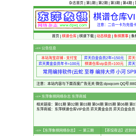
杂志首页
|
第1期
|
第2期
|
第3期
|
第4期
|
棋谱仓库V
注意：二合一卡为充值卡
首页
|
棋谱仓库
|
棋谱下载
|
动态棋盘
|
象棋赛事
|
象
-=>
公告信息
本站淘宝店铺 - 支付宝
弈天白金会员2年=150元
弈天
弈天黄金会员年卡=100元
棋谱仓库vip会员=100元
弈天
常用编排软件(云蛇 至尊 编排大师 小河 S
注意：本站内容与下面百度广告无关 微信:dpxqcom QQ号:88081
-=>
东萍象棋网络杂志 东萍商城
相关链接：
第01期
第02期
第03期
第04期
第05期
第06期
第0
东萍商城：
东萍棋谱仓库VIP会员
弈天黄金会员
弈天白金会员
-=>【东萍象棋网络杂志】 － 第三期
【茶馆夜