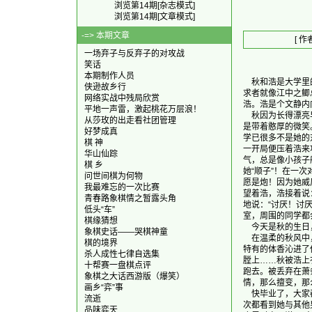
浏览第14期[杂志模式]
浏览第14期[文章模式]
-=> 本期文章
[ 作
一场弃子与反弃子的对攻战
笑话
本期制作人员
    秋和浩是大
侠逊故乡行
求者就像江中之鲫
网络实战中残局欣赏
浩。浩是个文静内
平地一声雷，激起桃花万层浪！
    秋因为长得
从莎玫的出走看社团管理
是带着憨厚的微笑
好梦成真
学已很多不是她的
棋 神
一开局便压着浩来
华山仙踪
气，总是像小孩子
棋 乡
她“顺子”！在一
问世间棋为何物
愿是炮！因为她威
我最难忘的一次比赛
望着浩，浩接着说
青春路象棋情之暂露头角
地说：“讨厌！讨厌
低头“车”
室，周围的同学都
棋缘猜想
    今天是秋的
象棋史话——哭棋神童
    在温柔的秋
棋的境界
特有的体香沁进了
杀人成性七律自选集
膛上……秋被浩上
十帮赛一盘棋点评
跑去。被丢弃在萧
象棋之大话西游版（爆笑）
情，那么擅变，那
画乡“弈”事
    快毕业了，
流逝
次都看到她与其他
品味弈天