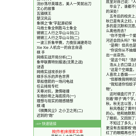
底里对自己说：“
浣纱荡尽英雄志，美人一笑就出刀
    毕业了，谁
文心的故事
的深处！

瓦镇棋王
    五年后的校
楚汉风云
秋已是有夫之妇，
象棋之“象”字起源初探
多的是沉默和沉思
马炮士象全例胜马士象全
么离他而去？

锵锵三人行之华山斗剑(三)
    “你不觉得
锵锵三人行之华山斗剑(二)
河还会回头吗？”秋
一波三折象甲赛，力挽狂澜建奇功
    “是啊！但
Xie Xie 人机合一的自言自语
    “你说你从
棋 手
出一丝哀伤。

网络实战开局分析(二)
    “是这个吗？”
象甲联赛特别报道(沈黑之战)
    浩从上衣口
谜语
    “这是个空
网络实战攻杀妙手
人喜欢上香烟——一
棋手乐乐的声色世界
    “但那晚我
草船借箭的一场闪电战
    “我知道你
任云排局专栏
物”。

天尊对抗，激情碰撞
    这时烟盒打
车炮妙用之海底捞月(一)
刻着“顺子”两个
理想与现实的随感随想
秋。秋无言以答，
棋 魂
    秋风卷起了
《棋舞风尘》之小卫之死(二)
的心。他和她默默
迟到的“炮”
了眼前，又回到了
    不知过了多
-=> 快速链接
更没有去接那枚“
按[作者]来搜索文章
红了的眼睛再也不