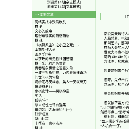
浏览第14期[杂志模式]
浏览第14期[文章模式]
-=> 本期文章
[
网络实战中残局欣赏
棋 乡
文心的故事
    都说奕天流
理想与现实的随感随想
    人脑想着，电
棋 魂
    那叫艺术，
《棋舞风尘》之小卫之死(二)
    棋隐大哥的
本期制作人员
    世家大哥也
画乡“弈”事
    可咱 Xie 
从莎玫的出走看社团管理
    方法呢，您就瞧
棋手乐乐的声色世界
青春路象棋情之暂露头角
    您要是想来
一波三折象甲赛，力挽狂澜建奇功
问世间棋为何物
    您呀，先点击
浣纱荡尽英雄志，美人一笑就出刀
    然后呢，您再
侠逊故乡行
象棋史话——哭棋神童
    要是您想用开局
笑话
低头“车”
    您就按正常
杀人成性七律自选集
“edit”功能键就
车炮妙用之海底捞月(一)
然后再点击“思考”
好梦成真
    这时啊，机
华山仙踪
“显示棋步”箭头
十帮赛一盘棋点评
“人机合一”了。

棋 神