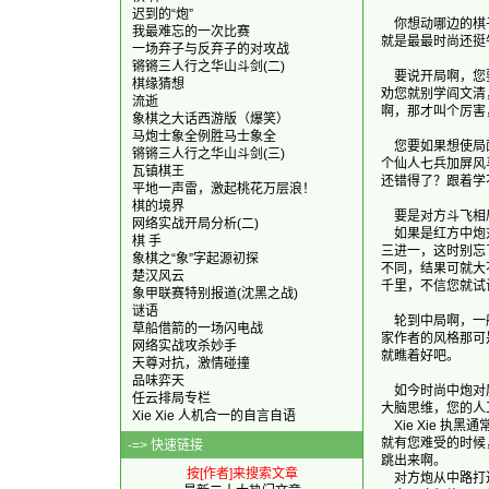
迟到的“炮”
    你想动哪边
我最难忘的一次比赛
就是最最时尚还挺牛
一场弃子与反弃子的对攻战
锵锵三人行之华山斗剑(二)
    要说开局啊
棋缘猜想
劝您就别学阎文清
流逝
啊，那才叫个厉害
象棋之大话西游版（爆笑）
马炮士象全例胜马士象全
    您要如果想
锵锵三人行之华山斗剑(三)
个仙人七兵加屏风
瓦镇棋王
还错得了？跟着学
平地一声雷，激起桃花万层浪！
棋的境界
    要是对方斗
网络实战开局分析(二)
    如果是红方中
棋 手
三进一，这时别忘
象棋之“象”字起源初探
不同，结果可就大
楚汉风云
千里，不信您就试
象甲联赛特别报道(沈黑之战)
谜语
    轮到中局啊，
草船借箭的一场闪电战
家作者的风格那可是
网络实战攻杀妙手
就瞧着好吧。

天尊对抗，激情碰撞
品味弈天
    如今时尚中
任云排局专栏
大脑思维，您的人
Xie Xie 人机合一的自言自语
    Xie Xi
就有您难受的时候
-=> 快速链接
跳出来啊。

按[作者]来搜索文章
    对方炮从中