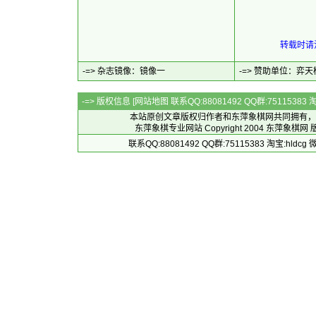
转载时请注
-=> 杂志镜像：
镜像一
-=> 赞助单位：
弈天
-=> 版权信息 [
网站地图
联系QQ:88081492 QQ群:7511538
本站原创文章版权归作者和
东萍象棋网
共同拥有，
东萍象棋专业网站 Copyright 2004
东萍象棋网
版
联系QQ:88081492 QQ群:75115383 淘宝:h