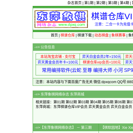
杂志首页
|
第1期
|
第2期
|
第3期
|
第4期
|
棋谱仓库V
注意：二合一卡为充值卡
首页
|
棋谱仓库
|
棋谱下载
|
动态棋盘
|
象棋赛事
|
象
-=>
公告信息
本站淘宝店铺 - 支付宝
弈天白金会员2年=150元
弈天
弈天黄金会员年卡=100元
棋谱仓库vip会员=100元
弈天
常用编排软件(云蛇 至尊 编排大师 小河 S
注意：本站内容与下面百度广告无关 微信:dpxqcom QQ号:88081
-=>
东萍象棋网络杂志 东萍商城
相关链接：
第01期
第02期
第03期
第04期
第05期
第06期
第0
东萍商城：
东萍棋谱仓库VIP会员
弈天黄金会员
弈天白金会员
-=>【东萍象棋网络杂志】 － 第三期
【棋软园地】