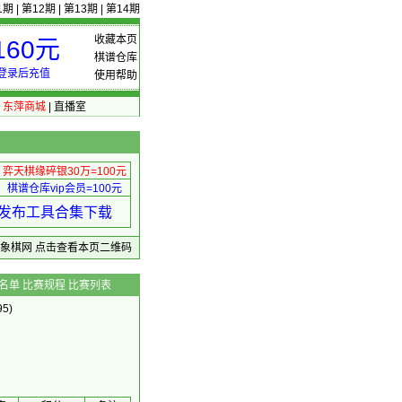
1期
|
第12期
|
第13期
|
第14期
收藏本页
60元
棋谱仓库
登录后充值
使用帮助
|
东萍商城
|
直播室
弈天棋缘碎银30万=100元
棋谱仓库vip会员=100元
绩 发布工具合集下载
东萍象棋网
点击查看本页二维码
名单
比赛规程
比赛列表
5)