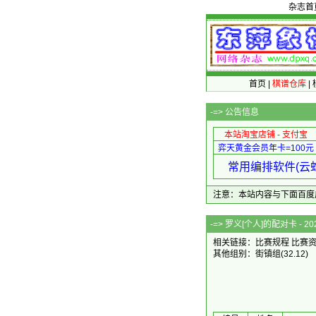
杂志首
首页
|
棋谱仓库
|
-=>
公告信息
本站淘宝店铺 - 支付宝
弈天黄金会员年卡=100元
常用编排软件(云蛇
注意：本站内容与下面百度广告无关
-=> 罗义[个人]
相关链接：
比赛规程
比赛
其他组别：
街镇组
(32.12)