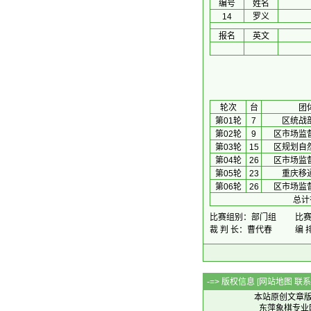
编号
姓名
14
罗义
报名
英文
 轮次 
台
团
第01轮
7
区统战
第02轮
9
区市场监
第03轮
15
区规划自
第04轮
26
区市场监
第05轮
23
重庆移
第06轮
26
区市场监
总计
比赛组别：部门组
比赛时
裁 判 长：曹代春
编 
-=> 版权信息 [
网站地图
联系Q
本站原创文章
东萍象棋专业网站 