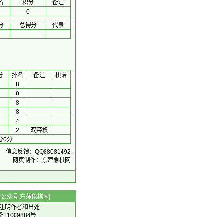
名
积分
备注
0
分
总得分
代表
分
排名
备注
棋谱
8
8
8
8
4
2
双弃权
分0分
信息反馈：QQ88081492
网页制作：东萍象棋网
 微信公众号:东萍象棋网]
注明作者和出处
备11009884号