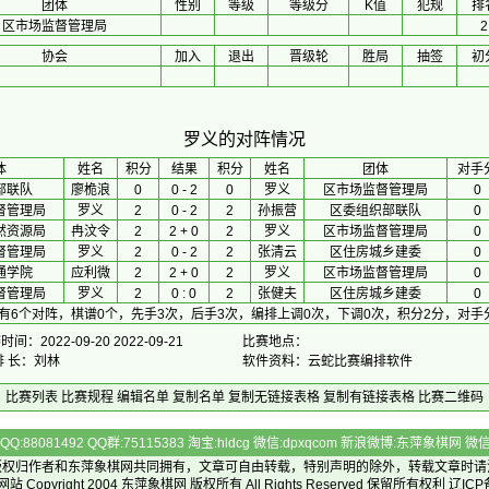
团体
性别
等级
等级分
K值
犯规
排
区市场监督管理局
2
协会
加入
退出
晋级轮
胜局
抽签
初
罗义的对阵情况
体
 姓名 
积分
 结果 
积分
 姓名 
团体
对手
部联队
廖桅浪
0
0 - 2
0
罗义
区市场监督管理局
0
督管理局
罗义
2
0 - 2
2
孙振营
区委组织部联队
0
然资源局
冉汶令
2
2 + 0
2
罗义
区市场监督管理局
0
督管理局
罗义
2
0 - 2
2
张清云
区住房城乡建委
0
通学院
应利微
2
2 + 0
2
罗义
区市场监督管理局
0
督管理局
罗义
2
0 : 0
2
张健夫
区住房城乡建委
0
有6个对阵，棋谱0个，先手3次，后手3次，编排上调0次，下调0次，积分2分，对手
间：2022-09-20 2022-09-21
比赛地点：
排 长：刘林
软件资料：云蛇比赛编排软件
比赛列表
比赛规程
编辑名单
复制名单
复制无链接表格
复制有链接表格
比赛二维码
Q:88081492 QQ群:75115383 淘宝:hldcg 微信:dpxqcom 新浪微博:东萍象棋网
版权归作者和
东萍象棋网
共同拥有，文章可自由转载，特别声明的除外，转载文章时请
Copyright 2004
东萍象棋网
版权所有 All Rights Reserved 保留所有权利 辽ICP