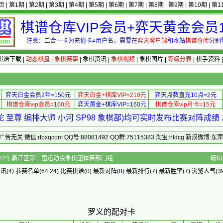
页
|
第1期
|
第2期
|
第3期
|
第4期
|
第5期
|
第6期
|
第7期
|
第8期
|
第9期
|
第10期
|
第1
棋谱仓库VIP会员+弈天黄金会员1
注意：二合一卡为充值卡≠用户名，需要在
弈天客户端
和本站
棋谱仓库
分别
棋谱下载
|
动态棋盘
|
象棋赛事
|
象棋资讯
|
象棋视频
|
象棋图片
|
等级分表
|
棋手资料
弈天白金会员2年=150元
弈天白金+棋库VIP=210元
弈天点数直充10点=2元
棋谱仓库vip会员=100元
弈天黄金+棋库VIP=160元
棋谱仓库vip月卡=15元
 至尊 编排大师 小河 SP98 象棋部)均可实时发布比赛对阵成
 微信:dpxqcom QQ号:88081492 QQ群:75115383 淘宝:hldcg 新浪微博:
的配对卡 - 2022年綦江区第二届运动会象棋团体赛部门组
编辑
资讯
(4)
参赛名单
(64.24)
比赛棋谱
(0)
最新对阵
(8)
最新排行
(7)
最新胜率
(7) 浏览人气(39
罗义的配对卡