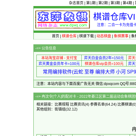
杂志首页
|
第1期
|
第2期
|
第3期
|
第4期
|
棋谱仓库V
注意：二合一卡为充值卡
首页
|
棋谱仓库
|
棋谱下载
|
动态棋盘
|
象棋赛事
|
象
-=>
公告信息
本站淘宝店铺 - 支付宝
弈天白金会员2年=150元
弈天
弈天黄金会员年卡=100元
棋谱仓库vip会员=100元
弈天
常用编排软件(云蛇 至尊 编排大师 小河 S
注意：本站内容与下面百度广告无关 微信:dpxqcom QQ号:88081
-=> 冉汶令[个人]的配对卡 - 2022年
相关链接：
比赛规程
比赛资讯
(4)
参赛名单
(64.24)
比赛棋谱
(0
其他组别：
街镇组
(32.12)