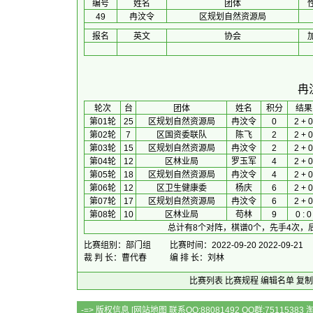
编号
姓名
团体
49
冉汶令
区规划自然资源局
报名
英文
协会
冉
 轮次 
台
团体
 姓名 
积分
 结果
第01轮
25
区规划自然资源局
冉汶令
0
2 + 0
第02轮
7
区国资委联队
陈飞
2
2 + 0
第03轮
15
区规划自然资源局
冉汶令
2
2 + 0
第04轮
12
区林业局
罗玉军
4
2 + 0
第05轮
18
区规划自然资源局
冉汶令
4
2 + 0
第06轮
12
区卫生健康委
杨庆
6
2 + 0
第07轮
17
区规划自然资源局
冉汶令
6
2 + 0
第08轮
10
区林业局
苟林
9
0 : 0
总计有8个对阵，棋谱0个，先手4次，
比赛组别：部门组
比赛时间：2022-09-20 2022-09-21
裁 判 长：曹代春
编 排 长：刘林
比赛列表
比赛规程
编辑名单
复制
-=> 版权信息 [
网站地图
联系QQ:88081492 QQ群:7511538