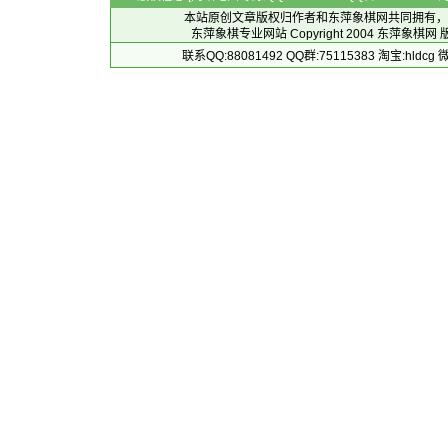
本站原创文章版权归作者和
东萍象棋网
共同拥有，
东萍象棋专业网站 Copyright 2004
东萍象棋网
版
联系QQ:88081492 QQ群:75115383 淘宝:h