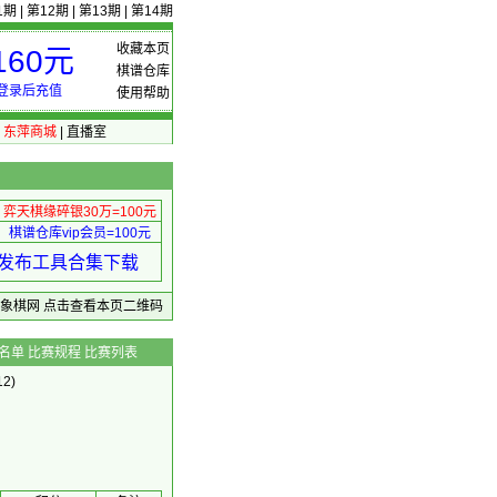
1期
|
第12期
|
第13期
|
第14期
收藏本页
60元
棋谱仓库
登录后充值
使用帮助
|
东萍商城
|
直播室
弈天棋缘碎银30万=100元
棋谱仓库vip会员=100元
绩 发布工具合集下载
东萍象棋网
点击查看本页二维码
名单
比赛规程
比赛列表
2)