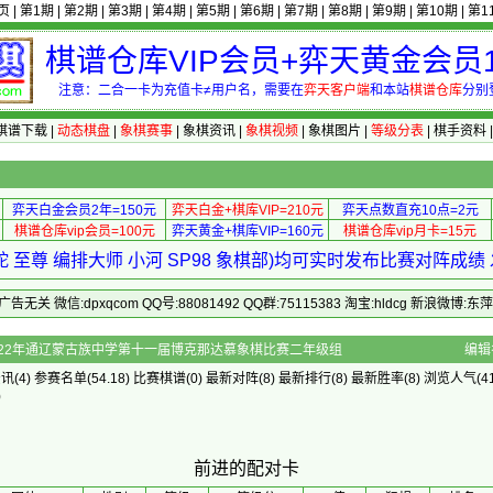
页
|
第1期
|
第2期
|
第3期
|
第4期
|
第5期
|
第6期
|
第7期
|
第8期
|
第9期
|
第10期
|
第1
棋谱仓库VIP会员+弈天黄金会员1
注意：二合一卡为充值卡≠用户名，需要在
弈天客户端
和本站
棋谱仓库
分别
棋谱下载
|
动态棋盘
|
象棋赛事
|
象棋资讯
|
象棋视频
|
象棋图片
|
等级分表
|
棋手资料
弈天白金会员2年=150元
弈天白金+棋库VIP=210元
弈天点数直充10点=2元
棋谱仓库vip会员=100元
弈天黄金+棋库VIP=160元
棋谱仓库vip月卡=15元
 至尊 编排大师 小河 SP98 象棋部)均可实时发布比赛对阵成
 微信:dpxqcom QQ号:88081492 QQ群:75115383 淘宝:hldcg 新浪微博:
对卡 - 2022年通辽蒙古族中学第十一届博克那达慕象棋比赛二年级组
编辑
资讯
(4)
参赛名单
(54.18)
比赛棋谱
(0)
最新对阵
(8)
最新排行
(8)
最新胜率
(8) 浏览人气(41
)
前进的配对卡