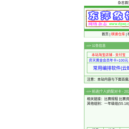
杂志首
首页
|
棋谱仓库
|
-=>
公告信息
本站淘宝店铺 - 支付宝
弈天黄金会员年卡=100元
常用编排软件(云蛇
注意：本站内容与下面百度广告无关
-=> 前进[个人]的配
相关链接：
比赛规程
比赛
其他组别：
一年级组
(55.18