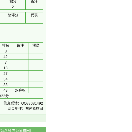
积分
备注
2
总得分
代表
排名
备注
棋谱
8
42
7
13
27
34
33
48
双弃权
32分
信息反馈：QQ88081492
网页制作：东萍象棋网
 微信公众号:东萍象棋网]