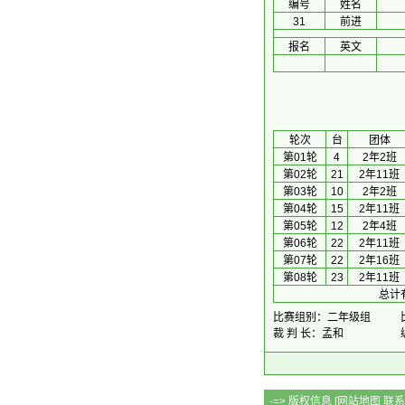
编号
姓名
31
前进
报名
英文
 轮次 
台
团体
第01轮
4
2年2班
第02轮
21
2年11班
第03轮
10
2年2班
第04轮
15
2年11班
第05轮
12
2年4班
第06轮
22
2年11班
第07轮
22
2年16班
第08轮
23
2年11班
总计
比赛组别：二年级组
裁 判 长：孟和
-=> 版权信息 [
网站地图
联系Q