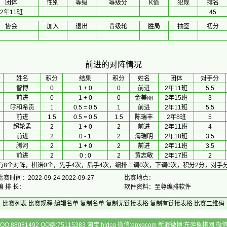
团体
性别
等级
等级分
K值
犯规
排名
2年11班
45
协会
加入
退出
晋级轮
胜局
抽签
初分
前进的对阵情况
 姓名 
积分
　 结果 　
积分
 姓名 
团体
对手分
智博
0
1 + 0
0
前进
2年11班
5.5
前进
0
1 + 0
0
金美丽
2年15班
3
呼和希贵
1
0.5 = 0.5
1
前进
2年11班
5.5
前进
1.5
0.5 = 0.5
1.5
陈瑞丰
2年8班
5
超轮孟
2
1 + 0
2
前进
2年11班
4
前进
2
0 - 1
2
海瑞明
2年18班
3.5
腾河
2
1 + 0
2
前进
2年11班
3.5
前进
2
0 : 0
2
黄志敏
2年17班
2
有8个对阵，棋谱0个，先手4次，后手4次，编排上调0次，下调0次，积分2分，对手分
比赛时间：2022-09-24 2022-09-27
比赛地点：
编 排 长：
软件资料：至尊编排软件
比赛列表
比赛规程
编辑名单
复制名单
复制无链接表格
复制有链接表格
比赛二维码
Q:88081492 QQ群:75115383 淘宝:hldcg 微信:dpxqcom 新浪微博:东萍象棋网