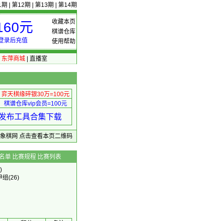
1期
|
第12期
|
第13期
|
第14期
收藏本页
60元
棋谱仓库
登录后充值
使用帮助
|
东萍商城
|
直播室
弈天棋缘碎银30万=100元
棋谱仓库vip会员=100元
绩 发布工具合集下载
东萍象棋网
点击查看本页二维码
名单
比赛规程
比赛列表
)
甲组
(26)