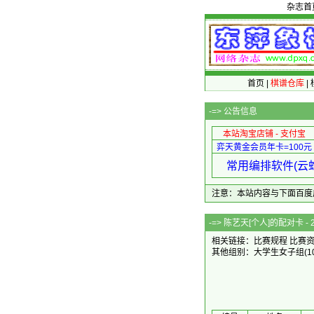
杂志首
首页
|
棋谱仓库
|
-=>
公告信息
本站淘宝店铺 - 支付宝
弈天黄金会员年卡=100元
常用编排软件(云蛇
注意：本站内容与下面百度广告无关
-=> 陈艺天[个人]
相关链接：
比赛规程
比赛
其他组别：
大学生女子组
(1