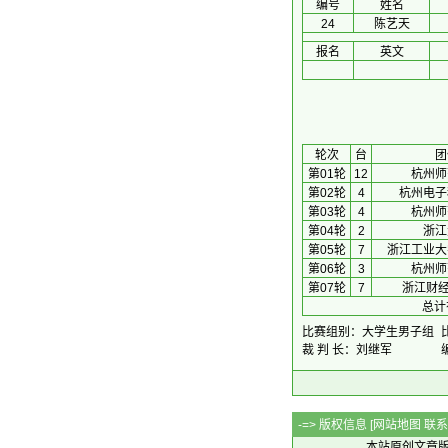
编号
姓名
24
陈艺天
报名
英文
 轮次 
台
团
第01轮
12
杭州师
第02轮
4
杭州电子
第03轮
4
杭州师
第04轮
2
浙江
第05轮
7
浙江工业大
第06轮
3
杭州师
第07轮
7
浙江财经
总计
比赛组别：大学生男子组
裁 判 长：刘继军
-=> 版权信息 [
网站地图
联系Q
本站原创文章