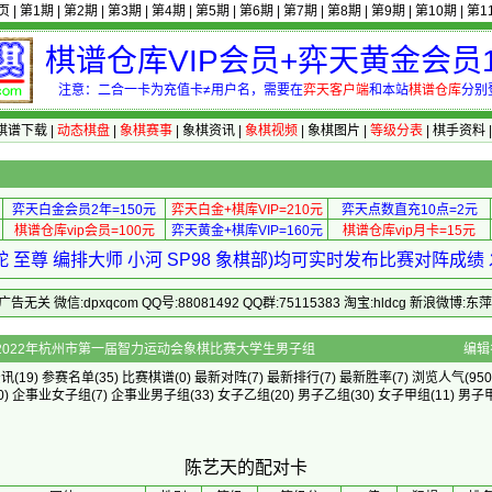
页
|
第1期
|
第2期
|
第3期
|
第4期
|
第5期
|
第6期
|
第7期
|
第8期
|
第9期
|
第10期
|
第1
棋谱仓库VIP会员+弈天黄金会员1
注意：二合一卡为充值卡≠用户名，需要在
弈天客户端
和本站
棋谱仓库
分别
棋谱下载
|
动态棋盘
|
象棋赛事
|
象棋资讯
|
象棋视频
|
象棋图片
|
等级分表
|
棋手资料
弈天白金会员2年=150元
弈天白金+棋库VIP=210元
弈天点数直充10点=2元
棋谱仓库vip会员=100元
弈天黄金+棋库VIP=160元
棋谱仓库vip月卡=15元
 至尊 编排大师 小河 SP98 象棋部)均可实时发布比赛对阵成
 微信:dpxqcom QQ号:88081492 QQ群:75115383 淘宝:hldcg 新浪微博:
的配对卡 - 2022年杭州市第一届智力运动会象棋比赛大学生男子组
编辑
资讯
(19)
参赛名单
(35)
比赛棋谱
(0)
最新对阵
(7)
最新排行
(7)
最新胜率
(7) 浏览人气(950
0)
企事业女子组
(7)
企事业男子组
(33)
女子乙组
(20)
男子乙组
(30)
女子甲组
(11)
男子
陈艺天的配对卡