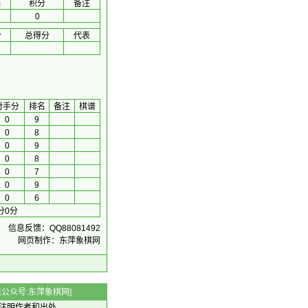
名
积分
备注
0
分
总得分
代表
对手分
排名
备注
棋谱
0
9
0
8
0
9
0
8
0
7
0
9
0
6
分0分
信息反馈：QQ88081492
网页制作：东萍象棋网
 微信公众号:东萍象棋网]
注明作者和出处