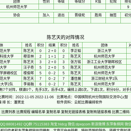
团体
性别
等级
等级分
K值
犯规
排
杭州师范大学
9
协会
加入
退出
晋级轮
胜局
抽签
初
陈艺天的对阵情况
体
 姓名 
积分
 结果 
积分
 姓名 
团体
范大学
陈艺天
0
2 + 0
0
李正韬
浙江大学
科技大学
穆亚林
2
1 = 1
2
陈艺天
杭州师范大学
范大学
陈艺天
3
2 + 0
3
张方铭
浙江工业大学朝晖校区
大学
汪子奇
5
2 + 0
5
陈艺天
杭州师范大学
学屏峰校区
楼俊晖
5
0 - 2
5
陈艺天
杭州师范大学
范大学
陈艺天
7
0 - 2
7
潘佳展
浙江财经大学1队
大学2队
李易融
6
0 - 2
7
陈艺天
杭州师范大学
有7个对阵，棋谱0个，先手3次，后手4次，编排上调0次，下调1次，积分9分，对手
比赛时间：2022-11-05 2022-11-06
比赛地点：中国棋院杭州分院国际交流中心(智
编 排 长：潘赟龙
软件资料：云蛇比赛编排软件
比赛列表
比赛规程
编辑名单
复制名单
复制无链接表格
复制有链接表格
比赛二维码
Q:88081492 QQ群:75115383 淘宝:hldcg 微信:dpxqcom 新浪微博:东萍象棋网
版权归作者和
东萍象棋网
共同拥有，文章可自由转载，特别声明的除外，转载文章时请