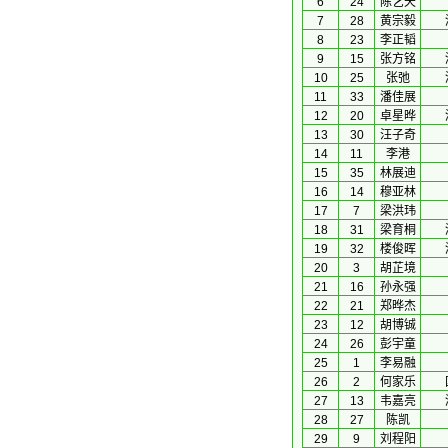
6
24
陈艺天
7
28
黄宗毅
8
23
李正韬
9
15
张方铭
10
25
张弛
11
33
潘佳展
12
20
卓星晔
13
30
汪子奇
14
11
李港
15
35
林展迪
16
14
穆亚林
17
7
梁洪玮
18
31
梁育桐
19
32
楼俊晖
20
3
胡芷境
21
16
孙永强
22
21
郑晔杰
23
12
胡博铖
24
26
彭宇童
25
1
李易融
26
2
何家乐
27
13
韦嘉亮
28
27
陈凯
29
9
刘程阳