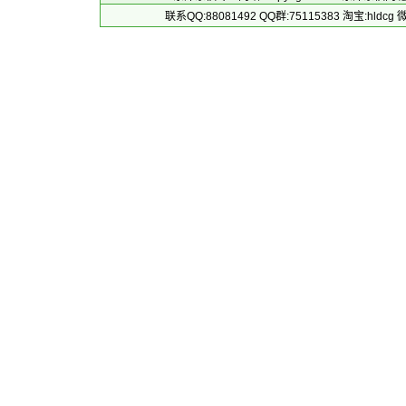
联系QQ:88081492 QQ群:75115383 淘宝:h