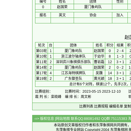
编号
姓名
团体
性别
0
赵国荣
厦门象屿队
报名
英文
协会
加入
赵
 轮次 
台
团体
 姓名 
积分
 结果 
积
第03轮
1
厦门象屿队
赵国荣
0
2 - 4
第10轮
1
浙江波尔轴承队
于幼华
8
1 - 3
第11轮
2
深圳弈川象棋俱乐部队
曹岩磊
12
3 + 1
第14轮
2
厦门象屿队
赵国荣
2
0 - 2
1
第17轮
4
江苏海特棋牌队
吴魏
14
3 + 1
第19轮
2
广东御圣队
黄光颖
18
3 + 1
总计有6个对阵，棋谱12个，先手2次，
比赛组别：
比赛时间：2023-05-15 2023-12-10
裁 判 长：栾晓峰
编 排 长：周文彬
比赛列表
比赛规程
编辑名单
复制
-=> 版权信息 [
网站地图
联系QQ:88081492 QQ群:7511538
本站原创文章版权归作者和
东萍象棋网
共同拥有，
东萍象棋专业网站 Copyright 2004
东萍象棋网
版