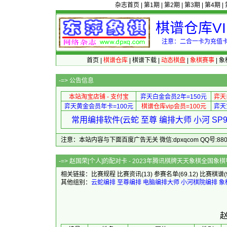
杂志首页
|
第1期
|
第2期
|
第3期
|
第4期
|
棋谱仓库V
注意：二合一卡为充值卡
首页
|
棋谱仓库
|
棋谱下载
|
动态棋盘
|
象棋赛事
|
象
-=>
公告信息
本站淘宝店铺 - 支付宝
弈天白金会员2年=150元
弈天
弈天黄金会员年卡=100元
棋谱仓库vip会员=100元
弈天
常用编排软件(云蛇 至尊 编排大师 小河 S
注意：本站内容与下面百度广告无关 微信:dpxqcom QQ号:88081
-=> 赵国荣[个人]的配对卡 - 2023
相关链接：
比赛规程
比赛资讯
(13)
参赛名单
(69.12)
比赛棋谱
其他组别：
云蛇编排
至尊编排
电脑编排大师
小河棋院编排
象