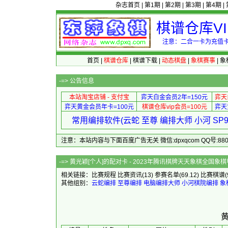
杂志首页
|
第1期
|
第2期
|
第3期
|
第4期
|
棋谱仓库V
注意：二合一卡为充值卡
首页
|
棋谱仓库
|
棋谱下载
|
动态棋盘
|
象棋赛事
|
象
-=>
公告信息
本站淘宝店铺 - 支付宝
弈天白金会员2年=150元
弈天
弈天黄金会员年卡=100元
棋谱仓库vip会员=100元
弈天
常用编排软件(云蛇 至尊 编排大师 小河 S
注意：本站内容与下面百度广告无关 微信:dpxqcom QQ号:88081
-=> 黄光颖[个人]的配对卡 - 2023
相关链接：
比赛规程
比赛资讯
(13)
参赛名单
(69.12)
比赛棋谱
其他组别：
云蛇编排
至尊编排
电脑编排大师
小河棋院编排
象