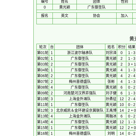
编号
姓名
团体
性别
0
黄光颖
广东御圣队
报名
英文
协会
加入
黄
 轮次 
台
团体
 姓名 
积分
 结果
第01轮
1
浙江波尔轴承队
刘宗泽
0
1 - 3
第02轮
1
广东御圣队
黄光颖
2
1 - 3
第03轮
2
广东御圣队
黄光颖
2
3 + 1
第04轮
1
广东御圣队
黄光颖
4
1 - 3
第06轮
2
广东御圣队
黄光颖
4
2 - 4
第07轮
2
梅州喜德盛队
张彬
4
1 - 3
第08轮
4
广东御圣队
黄光颖
6
0 - 2
第09轮
2
河南楚河汉界弈强队
刘子健
6
1 - 3
第10轮
3
上海金外滩队
孙勇征
12
2 - 4
第11轮
1
广东御圣队
黄光颖
10
0 - 2
第12轮
3
北京威凯＆金环建设京冀联队
王禹博
14
2 + 0
第13轮
4
上海金外滩队
蒋融冰
6
0 - 2
第14轮
4
广东御圣队
黄光颖
12
1 - 3
第15轮
1
广东御圣队
黄光颖
12
2 + 0
第16轮
1
梅州喜德盛队
刘明
14
0 - 2