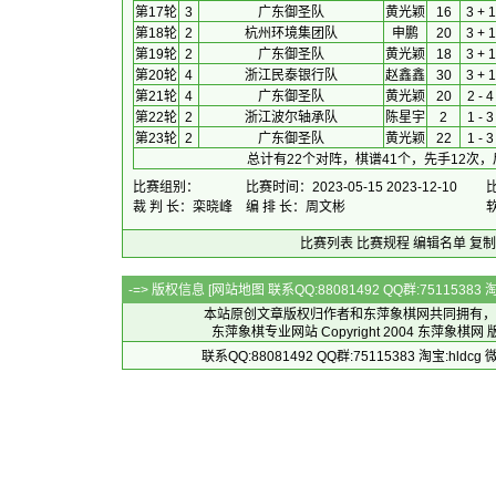
第17轮
3
广东御圣队
黄光颖
16
3 + 1
第18轮
2
杭州环境集团队
申鹏
20
3 + 1
第19轮
2
广东御圣队
黄光颖
18
3 + 1
第20轮
4
浙江民泰银行队
赵鑫鑫
30
3 + 1
第21轮
4
广东御圣队
黄光颖
20
2 - 4
第22轮
2
浙江波尔轴承队
陈星宇
2
1 - 3
第23轮
2
广东御圣队
黄光颖
22
1 - 3
总计有22个对阵，棋谱41个，先手12次，
比赛组别：
比赛时间：2023-05-15 2023-12-10
裁 判 长：栾晓峰
编 排 长：周文彬
比赛列表
比赛规程
编辑名单
复制
-=> 版权信息 [
网站地图
联系QQ:88081492 QQ群:7511538
本站原创文章版权归作者和
东萍象棋网
共同拥有，
东萍象棋专业网站 Copyright 2004
东萍象棋网
版
联系QQ:88081492 QQ群:75115383 淘宝:h