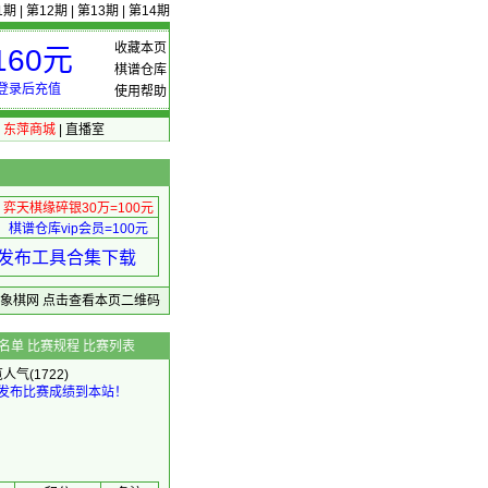
1期
|
第12期
|
第13期
|
第14期
收藏本页
60元
棋谱仓库
登录后充值
使用帮助
|
东萍商城
|
直播室
弈天棋缘碎银30万=100元
棋谱仓库vip会员=100元
绩 发布工具合集下载
东萍象棋网
点击查看本页二维码
名单
比赛规程
比赛列表
览人气(1722)
发布比赛成绩到本站！