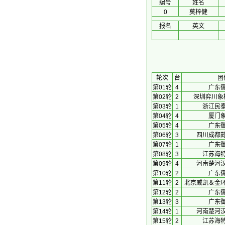
编号
姓名
0
莫梓健
报名
英文
 轮次 
台
团
第01轮
4
广东
第02轮
2
深圳弈川象
第03轮
1
浙江民
第04轮
4
厦门
第05轮
4
广东
第06轮
3
四川成都
第07轮
1
广东
第08轮
3
江苏海
第09轮
4
河南楚河
第10轮
2
广东
第11轮
2
北京威凯＆金
第12轮
2
广东
第13轮
3
广东
第14轮
1
河南楚河
第15轮
2
江苏海