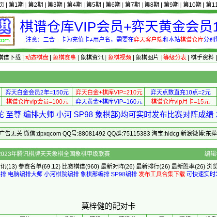
页
|
第1期
|
第2期
|
第3期
|
第4期
|
第5期
|
第6期
|
第7期
|
第8期
|
第9期
|
第10期
|
第1
棋谱仓库VIP会员+弈天黄金会员1
注意：二合一卡为充值卡≠用户名，需要在
弈天客户端
和本站
棋谱仓库
分别
棋谱下载
|
动态棋盘
|
象棋赛事
|
象棋资讯
|
象棋视频
|
象棋图片
|
等级分表
|
棋手资料
弈天白金会员2年=150元
弈天白金+棋库VIP=210元
弈天点数直充10点=2元
棋谱仓库vip会员=100元
弈天黄金+棋库VIP=160元
棋谱仓库vip月卡=15元
 至尊 编排大师 小河 SP98 象棋部)均可实时发布比赛对阵成
 微信:dpxqcom QQ号:88081492 QQ群:75115383 淘宝:hldcg 新浪微博:
]的配对卡 - 2023年腾讯棋牌天天象棋全国象棋甲级联赛
编辑
资讯
(13)
参赛名单
(69.12)
比赛棋谱
(960)
最新对阵
(26)
最新排行
(26)
最新胜率
(26) 浏
编排
电脑编排大师
小河棋院编排
象棋部编排
SP98编排
发布工具合集下载
可快速实时
莫梓健的配对卡