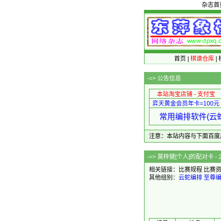
杂志首
首页
|
棋谱仓库
|
-=>
公告信息
本站淘宝店铺 - 支付宝
弈天黄金会员年卡=100元
常用编排软件(云蛇
注意：本站内容与下面百度广告无关
-=> 莫梓健[个人
相关链接：
比赛规程
比赛
其他组别：
云蛇编排
至尊