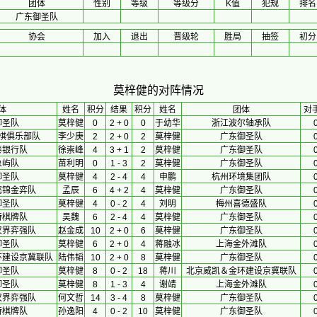
团体
性别
等级
等级分
K值
犯规
排名
广东御圣队
协会
加入
退出
晋级轮
胜局
抽签
初分
莫梓健的对阵情况
体
 姓名 
积分
 结果 
积分
 姓名 
团体
对
御圣队
莫梓健
0
2 + 0
0
于幼华
浙江波尔轴承队
棋俱乐部队
李少庚
2
2 + 0
2
莫梓健
广东御圣队
泰银行队
徐崇峰
4
3 + 1
2
莫梓健
广东御圣队
象屿队
苗利明
0
1 - 3
2
莫梓健
广东御圣队
御圣队
莫梓健
4
2 - 4
4
申鹏
杭州环境集团队
懿锦金弈队
孟辰
6
4 + 2
4
莫梓健
广东御圣队
御圣队
莫梓健
4
0 - 2
4
刘明
梅州喜德盛队
特棋牌队
吴魏
6
2 - 4
4
莫梓健
广东御圣队
汉界弈强队
赵金成
10
2 + 0
6
莫梓健
广东御圣队
御圣队
莫梓健
6
2 + 0
4
蒋融冰
上海金外滩队
环建设京冀联队
陆伟韬
10
2 + 0
8
莫梓健
广东御圣队
御圣队
莫梓健
8
0 - 2
18
蒋川
北京威凯＆金环建设京冀联队
御圣队
莫梓健
8
1 - 3
4
谢靖
上海金外滩队
汉界弈强队
何文哲
14
3 - 4
8
莫梓健
广东御圣队
特棋牌队
孙逸阳
4
0 - 2
10
莫梓健
广东御圣队