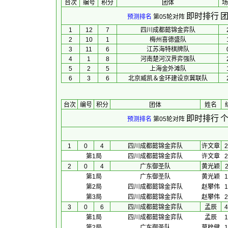
台次
编号
积分
团体
场
即时排行
团
预测排名
第05轮对阵
1
12
7
四川成都懿锦金弈队
2
10
1
梅州喜德盛队
3
11
6
江苏海特棋牌队
4
1
8
河南楚河汉界弈强队
5
2
5
上海金外滩队
6
3
6
北京威凯＆金环建设京冀联队
台次
编号
积分
团体
 姓名 
 
即时排行
个
预测排名
第05轮对阵
1
0
4
四川成都懿锦金弈队
许文章
2
第1局
四川成都懿锦金弈队
许文章
2
2
0
4
广东御圣队
黄光颖
2
第1局
广东御圣队
黄光颖
1
第2局
四川成都懿锦金弈队
赵攀伟
1
第3局
四川成都懿锦金弈队
赵攀伟
2
3
0
6
四川成都懿锦金弈队
孟辰
4
第1局
四川成都懿锦金弈队
孟辰
1
第2局
广东御圣队
莫梓健
1