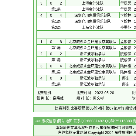
3
0
2
上海金外滩队
华辰昊
2
第1局
上海金外滩队
华辰昊
2
4
0
4
深圳弈川象棋俱乐部队
李翰林
1
第1局
深圳弈川象棋俱乐部队
李翰林
1
第2局
上海金外滩队
孙勇征
2
1
0
8
北京威凯＆金环建设京冀联队
孟繁睿
2
第1局
北京威凯＆金环建设京冀联队
孟繁睿
2
2
0
2
浙江波尔轴承队
阮成保
0
第1局
浙江波尔轴承队
阮成保
0
3
0
4
北京威凯＆金环建设京冀联队
陆伟韬
2
第1局
北京威凯＆金环建设京冀联队
陆伟韬
2
4
0
0
浙江波尔轴承队
邱东
2
第1局
浙江波尔轴承队
邱东
2
比赛组别：
比赛时间：2023-05-20
比
裁 判 长：栾晓峰
编 排 长：周文彬
软
比赛列表
比赛规程
第05轮对阵
第07轮对阵
编辑
-=> 版权信息 [
网站地图
联系QQ:88081492 QQ群:7511538
本站原创文章版权归作者和
东萍象棋网
共同拥有，
东萍象棋专业网站 Copyright 2004
东萍象棋网
版