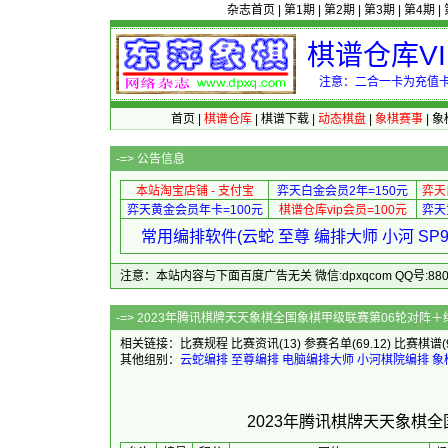
杂志首页
|
第1期
|
第2期
|
第3期
|
第4期
|
棋谱仓库V
注意：二合一卡为充值卡
首页
|
棋谱仓库
|
棋谱下载
|
动态棋盘
|
象棋赛事
|
象
-=>
公告信息
本站淘宝店铺 - 支付宝
弈天白金会员2年=150元
弈天
弈天黄金会员年卡=100元
棋谱仓库vip会员=100元
弈天
常用编排软件(云蛇 至尊 编排大师 小河 S
注意：本站内容与下面百度广告无关 微信:dpxqcom QQ号:88081
-=> 2023年腾讯棋牌天天象棋全国象
相关链接：
比赛规程
比赛资讯
(13)
参赛名单
(69.12)
比赛棋谱
其他组别：
云蛇编排
至尊编排
电脑编排大师
小河棋院编排
象
2023年腾讯棋牌天天象棋