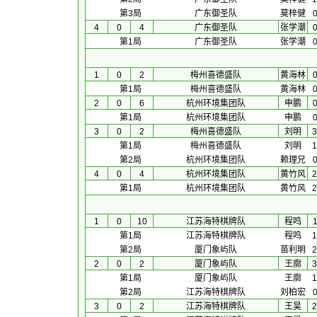
第3局
广东御圣队
莫梓健
0
4
0
4
广东御圣队
张学潮
0
第1局
广东御圣队
张学潮
0
1
0
2
梅州喜德盛队
黄海林
0
第1局
梅州喜德盛队
黄海林
0
2
0
6
杭州环境集团队
申鹏
0
第1局
杭州环境集团队
申鹏
0
3
0
2
梅州喜德盛队
刘明
3
第1局
梅州喜德盛队
刘明
1
第2局
杭州环境集团队
赖理兄
0
4
0
4
杭州环境集团队
黄竹风
2
第1局
杭州环境集团队
黄竹风
2
1
0
10
江苏海特棋牌队
程鸣
1
第1局
江苏海特棋牌队
程鸣
1
第2局
厦门象屿队
苗利明
2
2
0
2
厦门象屿队
王廓
3
第1局
厦门象屿队
王廓
1
第2局
江苏海特棋牌队
刘柏宏
0
3
0
2
江苏海特棋牌队
王昊
2