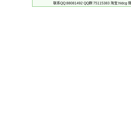
联系QQ:88081492 QQ群:75115383 淘宝:h