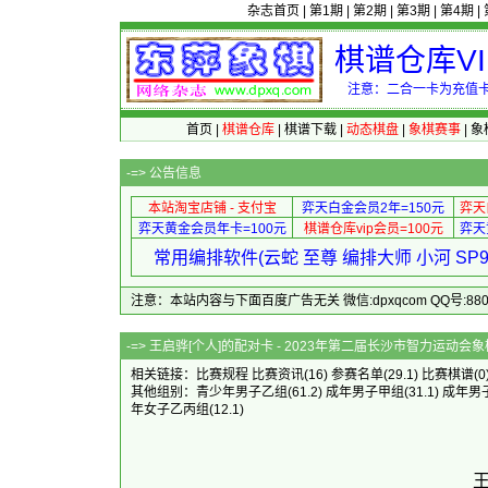
杂志首页
|
第1期
|
第2期
|
第3期
|
第4期
|
棋谱仓库V
注意：二合一卡为充值卡
首页
|
棋谱仓库
|
棋谱下载
|
动态棋盘
|
象棋赛事
|
象
-=>
公告信息
本站淘宝店铺 - 支付宝
弈天白金会员2年=150元
弈天
弈天黄金会员年卡=100元
棋谱仓库vip会员=100元
弈天
常用编排软件(云蛇 至尊 编排大师 小河 S
注意：本站内容与下面百度广告无关 微信:dpxqcom QQ号:88081
-=> 王启骅[个人]的配对卡 - 2023年第二
相关链接：
比赛规程
比赛资讯
(16)
参赛名单
(29.1)
比赛棋谱
(0
其他组别：
青少年男子乙组
(61.2)
成年男子甲组
(31.1)
成年男
年女子乙丙组
(12.1)