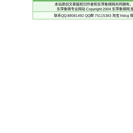
本站原创文章版权归作者和
东萍象棋网
共同拥有，
东萍象棋专业网站 Copyright 2004
东萍象棋网
版
联系QQ:88081492 QQ群:75115383 淘宝:h