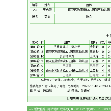
编号
姓名
团体
23
王启骅
雨花区教育局幼儿园第五幼儿园
报名
英文
协会
王
 轮次 
台
团体
 姓名 
积分
 
第01轮
12
岳麓区博才中海小学
冷阳轩
0
2 
第02轮
8
雨花区教育局幼儿园第五幼儿园
王启骅
0
2 
第03轮
10
长沙桔中戏
王玖泽
2
2 
第04轮
9
雨花区教育局幼儿园第五幼儿园
王启骅
2
0 
第05轮
0
已隐藏
已隐藏
2
0 
第06轮
0
雨花区教育局幼儿园第五幼儿园
王启骅
4
0 
第07轮
0
已隐藏
已隐藏
4
0 
总计有7个对阵，棋谱0个，先手3次，后手4次，编排
比赛组别：青少年男子丙组
比赛时间：2023-11-18 2023-11
裁 判 长：唐亚顺
编 排 长：吴铁军
比赛列表
比赛规程
编辑名单
复制
-=> 版权信息 [
网站地图
联系QQ:88081492 QQ群:7511538