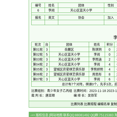
编号
姓名
团体
性别
6
李阅
天心区蓝天小学
报名
英文
协会
加入
 轮次 
台
团体
 姓名 
积分
第01轮
3
岳麓区
陈琪玥
0
第02轮
5
天心区蓝天小学
李阅
0
第03轮
3
天心区蓝天小学
李雨涵
2
第04轮
2
天心区蓝天小学
李阅
4
第05轮
3
望城区弈星棋艺俱乐部
李熊妍熙
4
第06轮
2
望城区弈星棋艺俱乐部
周思彤
8
第07轮
3
天心区蓝天小学
李阅
6
总计有7个对阵，棋谱0个，先手3次，后
比赛组别：青少年女子乙丙组
比赛时间：2023-11-18 2023-1
裁 判 长：唐亚顺
编 排 长：吴铁军
比赛列表
比赛规程
编辑名单
复制
-=> 版权信息 [
网站地图
联系QQ:88081492 QQ群:7511538