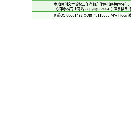
本站原创文章版权归作者和
东萍象棋网
共同拥有，
东萍象棋专业网站 Copyright 2004
东萍象棋网
版
联系QQ:88081492 QQ群:75115383 淘宝:h