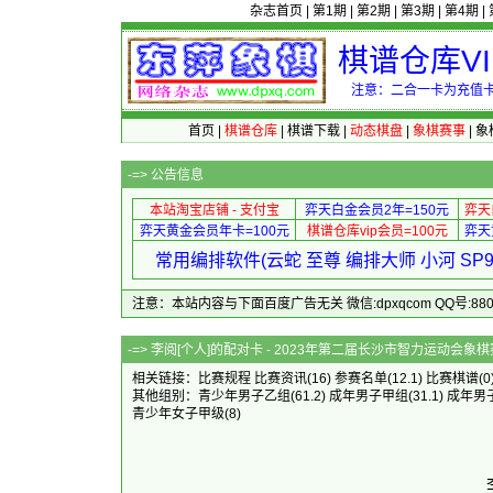
杂志首页
|
第1期
|
第2期
|
第3期
|
第4期
|
棋谱仓库V
注意：二合一卡为充值卡
首页
|
棋谱仓库
|
棋谱下载
|
动态棋盘
|
象棋赛事
|
象
-=>
公告信息
本站淘宝店铺 - 支付宝
弈天白金会员2年=150元
弈天
弈天黄金会员年卡=100元
棋谱仓库vip会员=100元
弈天
常用编排软件(云蛇 至尊 编排大师 小河 S
注意：本站内容与下面百度广告无关 微信:dpxqcom QQ号:88081
-=> 李阅[个人]的配对卡 - 2023年第二届
相关链接：
比赛规程
比赛资讯
(16)
参赛名单
(12.1)
比赛棋谱
(0
其他组别：
青少年男子乙组
(61.2)
成年男子甲组
(31.1)
成年男
青少年女子甲级
(8)