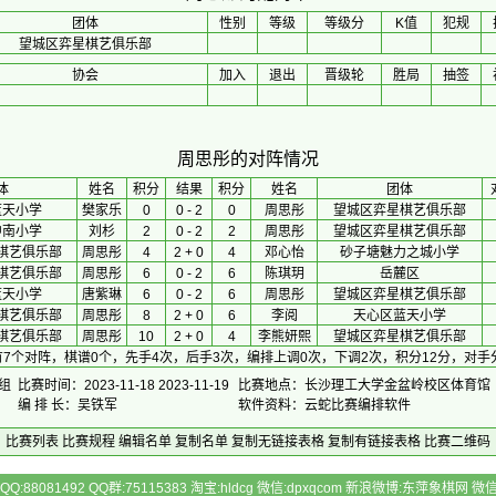
团体
性别
等级
等级分
K值
犯规
望城区弈星棋艺俱乐部
协会
加入
退出
晋级轮
胜局
抽签
周思彤的对阵情况
体
 姓名 
积分
 结果 
积分
 姓名 
团体
蓝天小学
樊家乐
0
0 - 2
0
周思彤
望城区弈星棋艺俱乐部
中南小学
刘杉
2
0 - 2
2
周思彤
望城区弈星棋艺俱乐部
棋艺俱乐部
周思彤
4
2 + 0
4
邓心怡
砂子塘魅力之城小学
棋艺俱乐部
周思彤
6
0 - 2
6
陈琪玥
岳麓区
蓝天小学
唐紫琳
6
0 - 2
6
周思彤
望城区弈星棋艺俱乐部
棋艺俱乐部
周思彤
8
2 + 0
6
李阅
天心区蓝天小学
棋艺俱乐部
周思彤
10
2 + 0
4
李熊妍熙
望城区弈星棋艺俱乐部
7个对阵，棋谱0个，先手4次，后手3次，编排上调0次，下调2次，积分12分，对手
组
比赛时间：2023-11-18 2023-11-19
比赛地点：长沙理工大学金盆岭校区体育馆
编 排 长：吴铁军
软件资料：云蛇比赛编排软件
比赛列表
比赛规程
编辑名单
复制名单
复制无链接表格
复制有链接表格
比赛二维码
Q:88081492 QQ群:75115383 淘宝:hldcg 微信:dpxqcom 新浪微博:东萍象棋网