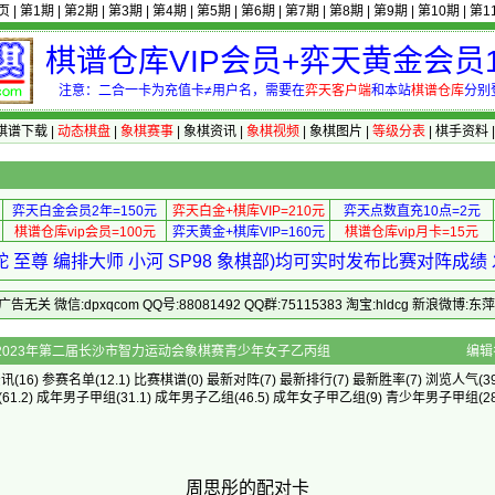
页
|
第1期
|
第2期
|
第3期
|
第4期
|
第5期
|
第6期
|
第7期
|
第8期
|
第9期
|
第10期
|
第1
棋谱仓库VIP会员+弈天黄金会员1
注意：二合一卡为充值卡≠用户名，需要在
弈天客户端
和本站
棋谱仓库
分别
棋谱下载
|
动态棋盘
|
象棋赛事
|
象棋资讯
|
象棋视频
|
象棋图片
|
等级分表
|
棋手资料
弈天白金会员2年=150元
弈天白金+棋库VIP=210元
弈天点数直充10点=2元
棋谱仓库vip会员=100元
弈天黄金+棋库VIP=160元
棋谱仓库vip月卡=15元
 至尊 编排大师 小河 SP98 象棋部)均可实时发布比赛对阵成
 微信:dpxqcom QQ号:88081492 QQ群:75115383 淘宝:hldcg 新浪微博:
的配对卡 - 2023年第二届长沙市智力运动会象棋赛青少年女子乙丙组
编辑
资讯
(16)
参赛名单
(12.1)
比赛棋谱
(0)
最新对阵
(7)
最新排行
(7)
最新胜率
(7) 浏览人气(39
(61.2)
成年男子甲组
(31.1)
成年男子乙组
(46.5)
成年女子甲乙组
(9)
青少年男子甲组
(2
周思彤的配对卡