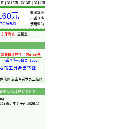
1期
|
第12期
|
第13期
|
第14期
收藏本页
60元
棋谱仓库
登录后充值
使用帮助
|
东萍商城
|
直播室
弈天棋缘碎银30万=100元
棋谱仓库vip会员=100元
绩 发布工具合集下载
东萍象棋网
点击查看本页二维码
名单
比赛规程
比赛列表
4)
8.1)
青少年男子丙组
(29.1)