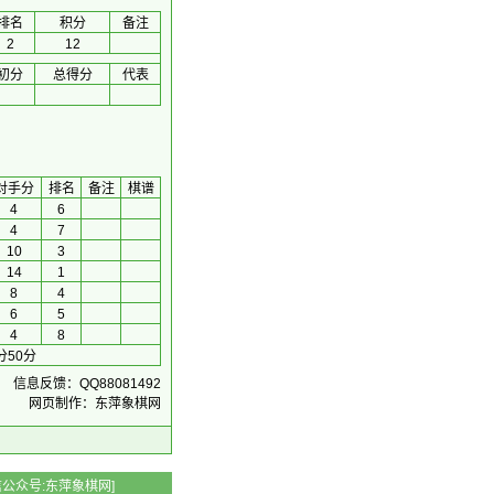
排名
积分
备注
2
12
初分
总得分
代表
对手分
排名
备注
棋谱
4
6
4
7
10
3
14
1
8
4
6
5
4
8
分50分
信息反馈：QQ88081492
网页制作：东萍象棋网
 微信公众号:东萍象棋网]