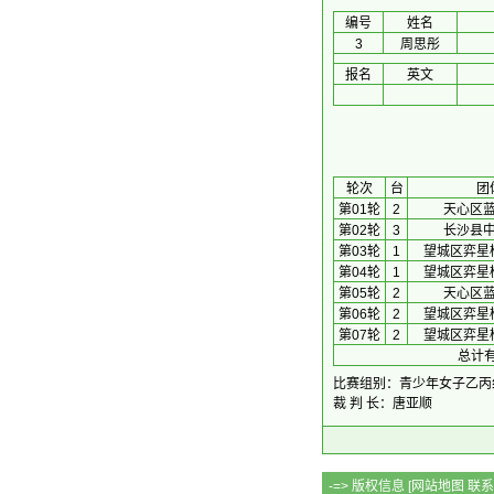
编号
姓名
3
周思彤
报名
英文
 轮次 
台
团
第01轮
2
天心区
第02轮
3
长沙县
第03轮
1
望城区弈星
第04轮
1
望城区弈星
第05轮
2
天心区
第06轮
2
望城区弈星
第07轮
2
望城区弈星
总计有
比赛组别：青少年女子乙丙
裁 判 长：唐亚顺
-=> 版权信息 [
网站地图
联系Q