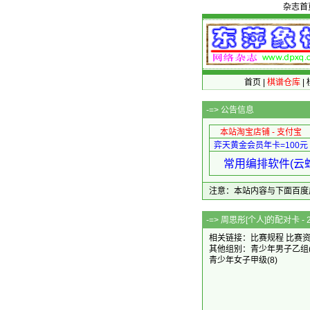
杂志首
首页
|
棋谱仓库
|
-=>
公告信息
本站淘宝店铺 - 支付宝
弈天黄金会员年卡=100元
常用编排软件(云蛇
注意：本站内容与下面百度广告无关
-=> 周思彤[个人]
相关链接：
比赛规程
比赛
其他组别：
青少年男子乙组
青少年女子甲级
(8)