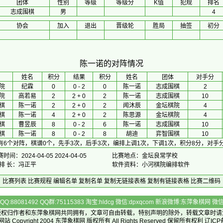
团体
性别
等级
等级分
K值
犯规
排名
志成围棋
男
4
协会
加入
退出
晋级轮
胜局
抽签
初分
陈一诺的对阵情况
 姓名 
积分
 结果 
积分
 姓名 
团体
对手分
院
纪霖
0
0 - 2
0
陈一诺
志成围棋
2
院
高若易
2
2 + 0
2
陈一诺
志成围棋
10
棋
陈一诺
2
2 + 0
2
闻沐辰
金坛棋院
4
棋
陈一诺
4
2 + 0
2
陈思源
金坛棋院
4
棋
曹昱辰
8
0 - 2
6
陈一诺
志成围棋
10
棋
陈一诺
8
0 - 2
8
胡迪
弈智围棋
10
有6个对阵，棋谱0个，先手3次，后手3次，编排上调1次，下调1次，积分8分，对手分
时间：2024-04-05 2024-04-05
比赛地点：金坛良常学校
 排 长：冯正平
软件资料：小河棋院编排软件
比赛列表
比赛规程
编辑名单
复制名单
复制无链接表格
复制有链接表格
比赛二维码
Q:88081492 QQ群:75115383 淘宝:hldcg 微信:dpxqcom 新浪微博:东萍象棋网
版权归作者和
东萍象棋网
共同拥有，文章可自由转载，特别声明的除外，转载文章时请
Copyright 2004
东萍象棋网
版权所有 All Rights Reserved 保留所有权利 辽ICP