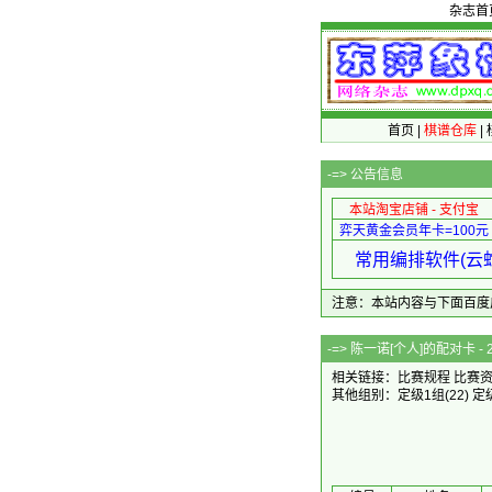
杂志首
首页
|
棋谱仓库
|
-=>
公告信息
本站淘宝店铺 - 支付宝
弈天黄金会员年卡=100元
常用编排软件(云蛇
注意：本站内容与下面百度广告无关
-=> 陈一诺[个人
相关链接：
比赛规程
比赛
其他组别：
定级1组
(22)
定