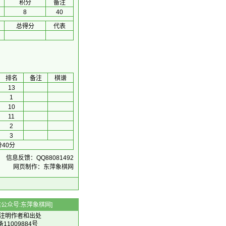
积分
备注
8
40
总得分
代表
排名
备注
棋谱
13
1
10
11
2
3
40分
信息反馈：QQ88081492
网页制作：东萍象棋网
 微信公众号:东萍象棋网]
注明作者和出处
备11009884号