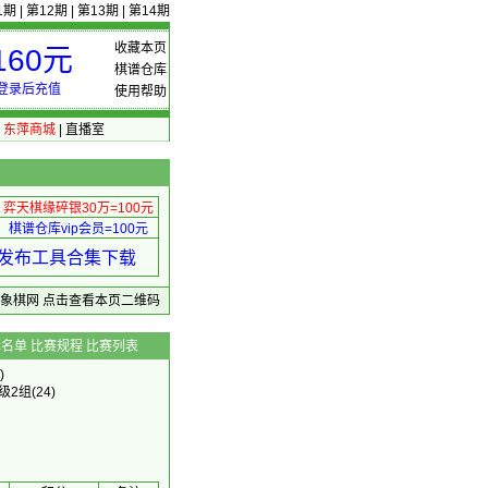
1期
|
第12期
|
第13期
|
第14期
收藏本页
60元
棋谱仓库
登录后充值
使用帮助
|
东萍商城
|
直播室
弈天棋缘碎银30万=100元
棋谱仓库vip会员=100元
绩 发布工具合集下载
东萍象棋网
点击查看本页二维码
辑名单
比赛规程
比赛列表
)
5级2组
(24)