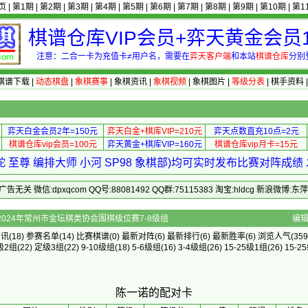
页
|
第1期
|
第2期
|
第3期
|
第4期
|
第5期
|
第6期
|
第7期
|
第8期
|
第9期
|
第10期
|
第1
棋谱仓库VIP会员+弈天黄金会员1
注意：二合一卡为充值卡≠用户名，需要在
弈天客户端
和本站
棋谱仓库
分别
棋谱下载
|
动态棋盘
|
象棋赛事
|
象棋资讯
|
象棋视频
|
象棋图片
|
等级分表
|
棋手资料
弈天白金会员2年=150元
弈天白金+棋库VIP=210元
弈天点数直充10点=2元
棋谱仓库vip会员=100元
弈天黄金+棋库VIP=160元
棋谱仓库vip月卡=15元
 至尊 编排大师 小河 SP98 象棋部)均可实时发布比赛对阵成
 微信:dpxqcom QQ号:88081492 QQ群:75115383 淘宝:hldcg 新浪微博:
]的配对卡 - 2024年常州市金坛棋类协会围棋级位赛7-8级组
编
资讯
(18)
参赛名单
(14)
比赛棋谱
(0)
最新对阵
(6)
最新排行
(6)
最新胜率
(6) 浏览人气(359
级2组
(22)
定级3组
(22)
9-10级组
(18)
5-6级组
(16)
3-4级组
(26)
15-25级1组
(26)
15-2
陈一诺的配对卡