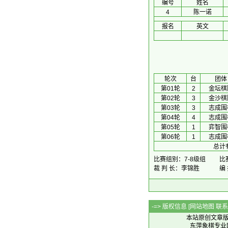
编号
姓名
4
陈一诺
报名
英文
 轮次 
台
团体
第01轮
2
金坛棋
第02轮
3
金沙棋
第03轮
3
志成围
第04轮
4
志成围
第05轮
1
弈智围
第06轮
1
志成围
总计
比赛组别：7-8级组
比赛
裁 判 长：李锦胜
编
-=> 版权信息 [
网站地图
联系Q
本站原创文章
东萍象棋专业网站 