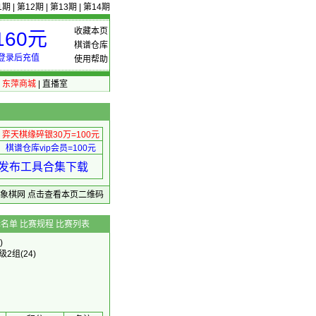
1期
|
第12期
|
第13期
|
第14期
收藏本页
60元
棋谱仓库
登录后充值
使用帮助
|
东萍商城
|
直播室
弈天棋缘碎银30万=100元
棋谱仓库vip会员=100元
绩 发布工具合集下载
东萍象棋网
点击查看本页二维码
辑名单
比赛规程
比赛列表
)
5级2组
(24)