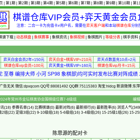
页
|
第1期
|
第2期
|
第3期
|
第4期
|
第5期
|
第6期
|
第7期
|
第8期
|
第9期
|
第10期
|
第1
棋谱仓库VIP会员+弈天黄金会员1
注意：二合一卡为充值卡≠用户名，需要在
弈天客户端
和本站
棋谱仓库
分别
棋谱下载
|
动态棋盘
|
象棋赛事
|
象棋资讯
|
象棋视频
|
象棋图片
|
等级分表
|
棋手资料
弈天白金会员2年=150元
弈天白金+棋库VIP=210元
弈天点数直充10点=2元
棋谱仓库vip会员=100元
弈天黄金+棋库VIP=160元
棋谱仓库vip月卡=15元
 至尊 编排大师 小河 SP98 象棋部)均可实时发布比赛对阵成
 微信:dpxqcom QQ号:88081492 QQ群:75115383 淘宝:hldcg 新浪微博:
]的配对卡 - 2024年常州市金坛棋类协会围棋级位赛7-8级组
编
资讯
(18)
参赛名单
(14)
比赛棋谱
(0)
最新对阵
(6)
最新排行
(6)
最新胜率
(6) 浏览人气(349
级2组
(22)
定级3组
(22)
9-10级组
(18)
5-6级组
(16)
3-4级组
(26)
15-25级1组
(26)
15-2
陈思源的配对卡