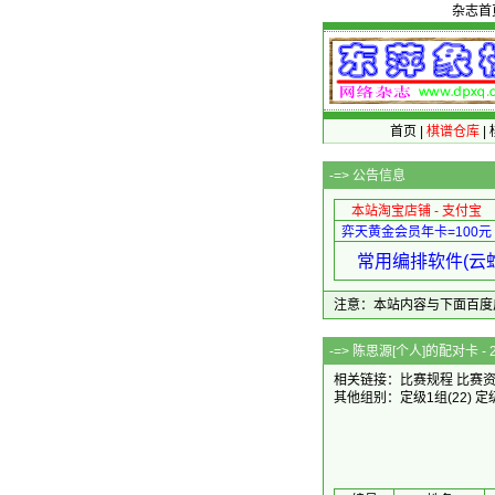
杂志首
首页
|
棋谱仓库
|
-=>
公告信息
本站淘宝店铺 - 支付宝
弈天黄金会员年卡=100元
常用编排软件(云蛇
注意：本站内容与下面百度广告无关
-=> 陈思源[个人
相关链接：
比赛规程
比赛
其他组别：
定级1组
(22)
定