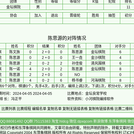
团体
性别
等级
等级分
K值
犯规
排名
金坛棋院
男
11
协会
加入
退出
晋级轮
胜局
抽签
初分
陈思源的对阵情况
 姓名 
积分
 结果 
积分
 姓名 
团体
对手分
棋
陈文旌
0
2 + 0
0
陈思源
金坛棋院
6
院
陈思源
0
2 + 0
0
王一垚
金沙棋院
4
院
陈思源
2
0 - 2
2
孙佳俊
清风围棋
6
棋
陈一诺
4
2 + 0
2
陈思源
金坛棋院
8
院
陈思源
2
2 + 0
0
NO
0
院
陈思源
4
0 - 2
6
杨书睿
河海棋院
8
有6个对阵，棋谱0个，先手4次，后手2次，编排上调2次，下调1次，积分4分，对手分
时间：2024-04-05 2024-04-05
比赛地点：金坛良常学校
 排 长：冯正平
软件资料：小河棋院编排软件
比赛列表
比赛规程
编辑名单
复制名单
复制无链接表格
复制有链接表格
比赛二维码
Q:88081492 QQ群:75115383 淘宝:hldcg 微信:dpxqcom 新浪微博:东萍象棋网
版权归作者和
东萍象棋网
共同拥有，文章可自由转载，特别声明的除外，转载文章时请
Copyright 2004
东萍象棋网
版权所有 All Rights Reserved 保留所有权利 辽ICP