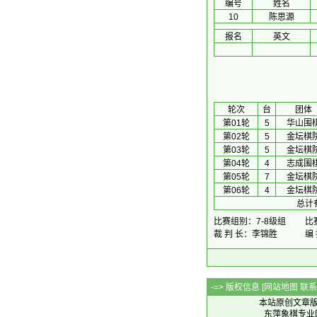
编号
姓名
10
陈思源
报名
英文
 轮次 
台
团体
第01轮
5
华山围
第02轮
5
金坛棋
第03轮
5
金坛棋
第04轮
4
志成围
第05轮
7
金坛棋
第06轮
4
金坛棋
总计
比赛组别：7-8级组
比赛
裁 判 长：李锦胜
编
-=> 版权信息 [
网站地图
联系Q
本站原创文章
东萍象棋专业网站 