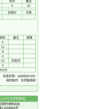
积分
备注
4
32
总得分
代表
排名
备注
棋谱
6
12
9
4
14
红轮空
5
32分
信息反馈：QQ88081492
网页制作：东萍象棋网
 微信公众号:东萍象棋网]
注明作者和出处
备11009884号