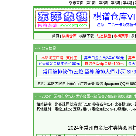
杂志首页
|
第1期
|
第2期
|
第3期
|
第4期
|
棋谱仓库V
注意：二合一卡为充值卡
首页
|
棋谱仓库
|
棋谱下载
|
动态棋盘
|
象棋赛事
|
象
-=>
公告信息
本站淘宝店铺 - 支付宝
弈天白金会员2年=150元
弈天
弈天黄金会员年卡=100元
棋谱仓库vip会员=100元
弈天
常用编排软件(云蛇 至尊 编排大师 小河 S
注意：本站内容与下面百度广告无关 微信:dpxqcom QQ号:88081
-=> 2024年常州市金坛棋类协会围棋
相关链接：
比赛规程
比赛资讯
(18)
参赛名单
(14)
比赛棋谱
(0)
其他组别：
定级1组
(5)
定级2组
(5)
定级3组
(5)
9-10级组
(6)
5-
2024年常州市金坛棋类协会围棋