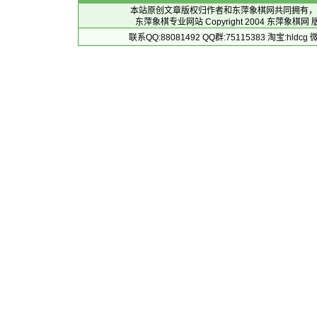
本站原创文章版权归作者和
东萍象棋网
共同拥有，
东萍象棋专业网站 Copyright 2004
东萍象棋网
版
联系QQ:88081492 QQ群:75115383 淘宝:h