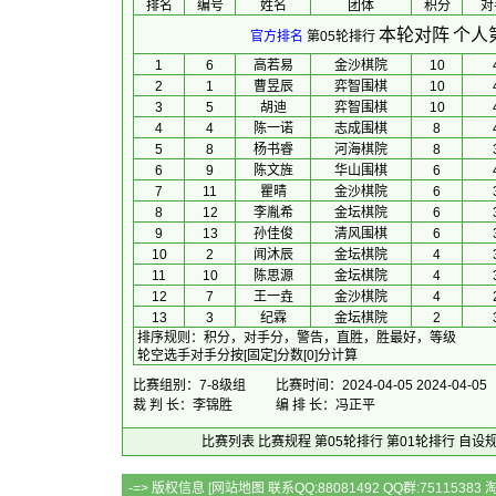
排名
编号
姓名
团体
积分
对
本轮对阵
个人
官方排名
第05轮排行
1
6
高若易
金沙棋院
10
2
1
曹昱辰
弈智围棋
10
3
5
胡迪
弈智围棋
10
4
4
陈一诺
志成围棋
8
5
8
杨书睿
河海棋院
8
6
9
陈文旌
华山围棋
6
7
11
瞿晴
金沙棋院
6
8
12
李胤希
金坛棋院
6
9
13
孙佳俊
清风围棋
6
10
2
闻沐辰
金坛棋院
4
11
10
陈思源
金坛棋院
4
12
7
王一垚
金沙棋院
4
13
3
纪霖
金坛棋院
2
排序规则
：
积分，对手分，警告，直胜，胜最好，等级
轮空选手对手分按[固定]分数[0]分计算
比赛组别：7-8级组
比赛时间：2024-04-05 2024-04-05
裁 判 长：李锦胜
编 排 长：冯正平
比赛列表
比赛规程
第05轮排行
第01轮排行
自设
-=> 版权信息 [
网站地图
联系QQ:88081492 QQ群:7511538