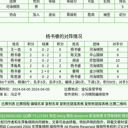
团体
性别
等级
等级分
K值
犯规
排名
河海棋院
男
5
协会
加入
退出
晋级轮
胜局
抽签
初分
杨书睿的对阵情况
 姓名 
积分
 结果 
积分
 姓名 
团体
对手分
院
王一垚
0
0 - 2
0
杨书睿
河海棋院
4
院
杨书睿
2
0 - 2
2
陈文旌
华山围棋
6
院
杨书睿
2
0 - 2
2
胡迪
弈智围棋
10
院
李胤希
2
0 - 2
2
杨书睿
河海棋院
6
院
杨书睿
4
2 + 0
4
瞿晴
金沙棋院
6
院
陈思源
4
0 - 2
6
杨书睿
河海棋院
4
有6个对阵，棋谱0个，先手3次，后手3次，编排上调0次，下调1次，积分8分，对手分
时间：2024-04-05 2024-04-05
比赛地点：金坛良常学校
 排 长：冯正平
软件资料：小河棋院编排软件
比赛列表
比赛规程
编辑名单
复制名单
复制无链接表格
复制有链接表格
比赛二维码
Q:88081492 QQ群:75115383 淘宝:hldcg 微信:dpxqcom 新浪微博:东萍象棋网
版权归作者和
东萍象棋网
共同拥有，文章可自由转载，特别声明的除外，转载文章时请
Copyright 2004
东萍象棋网
版权所有 All Rights Reserved 保留所有权利 辽ICP