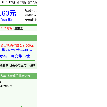
1期
|
第12期
|
第13期
|
第14期
收藏本页
60元
棋谱仓库
登录后充值
使用帮助
|
东萍商城
|
直播室
弈天棋缘碎银30万=100元
棋谱仓库vip会员=100元
绩 发布工具合集下载
东萍象棋网
点击查看本页二维码
辑名单
比赛规程
比赛列表
)
5级2组
(24)