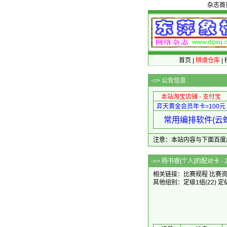
杂志首
首页
|
棋谱仓库
|
-=>
公告信息
本站淘宝店铺 - 支付宝
弈天黄金会员年卡=100元
常用编排软件(云蛇
注意：本站内容与下面百度广告无关
-=> 杨书睿[个人
相关链接：
比赛规程
比赛
其他组别：
定级1组
(22)
定