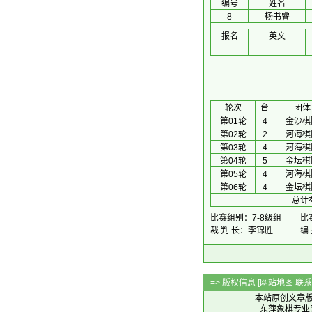
编号
姓名
8
杨书睿
报名
英文
 轮次 
台
团体
第01轮
4
金沙棋
第02轮
2
河海棋
第03轮
4
河海棋
第04轮
5
金坛棋
第05轮
4
河海棋
第06轮
4
金坛棋
总计
比赛组别：7-8级组
比赛
裁 判 长：李锦胜
编
-=> 版权信息 [
网站地图
联系Q
本站原创文章
东萍象棋专业网站 