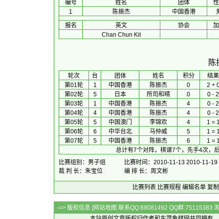
编号
姓名
团体
性
1
陈振杰
中国香港
报名
英文
协会
加
Chan Chun Kit
陈
 轮次 
台
团体
 姓名 
积分
 结果
第01轮
1
中国香港
陈振杰
0
2 + 
第02轮
5
日本
所司和晴
0
0 - 2
第03轮
1
中国香港
陈振杰
4
0 - 2
第04轮
4
中国香港
陈振杰
4
0 - 2
第05轮
5
中国澳门
李锦欢
4
1 = 
第06轮
6
中华台北
马仲威
5
1 = 
第07轮
5
中国香港
陈振杰
6
1 = 
总计有7个对阵，棋谱7个，先手4次，后
比赛组别：男子组
比赛时间：2010-11-13 2010-11-19
裁 判 长：朱宝位
编 排 长：周文彬
比赛列表
比赛规程
编辑名单
复制
-=> 版权信息 [
网站地图
联系QQ:88081492 QQ群:7511538
本站原创文章版权归作者和
东萍象棋网
共同拥有，