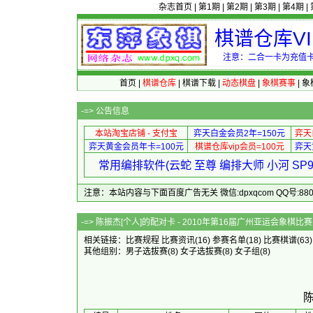
杂志首页
|
第1期
|
第2期
|
第3期
|
第4期
|
棋谱仓库V
注意：二合一卡为充值卡
首页
|
棋谱仓库
|
棋谱下载
|
动态棋盘
|
象棋赛事
|
象
-=>
公告信息
本站淘宝店铺 - 支付宝
弈天白金会员2年=150元
弈天
弈天黄金会员年卡=100元
棋谱仓库vip会员=100元
弈天
常用编排软件(云蛇 至尊 编排大师 小河 S
注意：本站内容与下面百度广告无关 微信:dpxqcom QQ号:88081
-=> 陈振杰[个人]的配对卡 - 2010
相关链接：
比赛规程
比赛资讯
(16)
参赛名单
(18)
比赛棋谱
(63
其他组别：
男子选拔赛
(8)
女子选拔赛
(8)
女子组
(8)