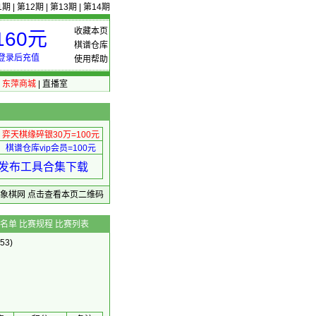
1期
|
第12期
|
第13期
|
第14期
收藏本页
60元
棋谱仓库
登录后充值
使用帮助
|
东萍商城
|
直播室
弈天棋缘碎银30万=100元
棋谱仓库vip会员=100元
绩 发布工具合集下载
东萍象棋网
点击查看本页二维码
名单
比赛规程
比赛列表
53)