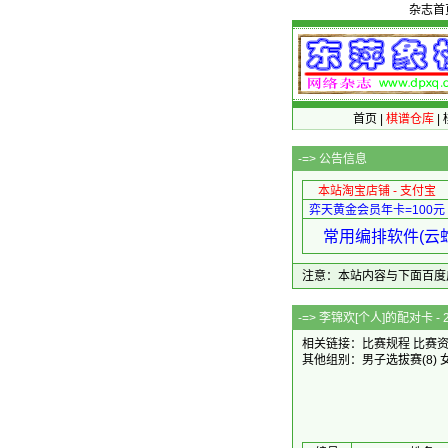
杂志首
首页
|
棋谱仓库
|
-=>
公告信息
本站淘宝店铺 - 支付宝
弈天黄金会员年卡=100元
常用编排软件(云蛇
注意：本站内容与下面百度广告无关
-=> 李锦欢[个人
相关链接：
比赛规程
比赛
其他组别：
男子选拔赛
(8)