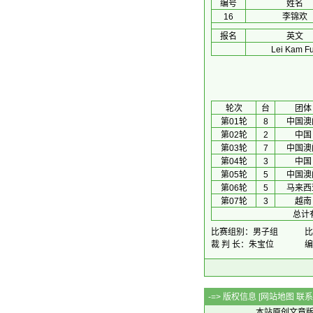
编号
姓名
16
李锦欢
报名
英文
Lei Kam F
 轮次 
台
团体
第01轮
8
中国澳
第02轮
2
中国
第03轮
7
中国澳
第04轮
3
中国
第05轮
5
中国澳
第06轮
5
马来西
第07轮
3
越南
总计
比赛组别：男子组
比
裁 判 长：朱宝位
编
-=> 版权信息 [
网站地图
联系Q
本站原创文章