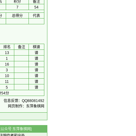
名
积分
备注
7
54
分
总得分
代表
排名
备注
棋谱
13
谱
1
谱
16
谱
3
谱
10
谱
11
谱
5
谱
54分
信息反馈：QQ88081492
网页制作：东萍象棋网
 微信公众号:东萍象棋网]
注明作者和出处