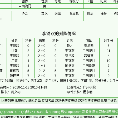
团体
性别
等级
等级分
K值
犯规
排
中国澳门
男
8
协会
加入
退出
晋级轮
胜局
抽签
初
un
李锦欢的对阵情况
 姓名 
积分
 结果 
积分
 姓名 
团体
对手分
门
李锦欢
0
2 + 0
0
赖才
柬埔寨
6
洪智
2
2 + 0
2
李锦欢
中国澳门
11
门
李锦欢
2
2 + 0
0
蔡世和
菲律宾
4
吕钦
4
2 + 0
4
李锦欢
中国澳门
10
门
李锦欢
4
1 = 1
4
陈振杰
中国香港
7
亚
黄运兴
5
0 - 2
5
李锦欢
中国澳门
7
赖理兄
7
2 + 0
7
李锦欢
中国澳门
9
有7个对阵，棋谱7个，先手3次，后手4次，编排上调0次，下调1次，积分7分，对手分
赛时间：2010-11-13 2010-11-19
比赛地点：广州棋院
 排 长：周文彬
软件资料：杨永明
比赛列表
比赛规程
编辑名单
复制名单
复制无链接表格
复制有链接表格
比赛二维码
Q:88081492 QQ群:75115383 淘宝:hldcg 微信:dpxqcom 新浪微博:东萍象棋网
版权归作者和
东萍象棋网
共同拥有，文章可自由转载，特别声明的除外，转载文章时请