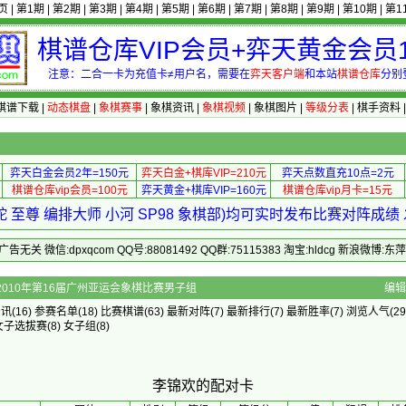
页
|
第1期
|
第2期
|
第3期
|
第4期
|
第5期
|
第6期
|
第7期
|
第8期
|
第9期
|
第10期
|
第1
棋谱仓库VIP会员+弈天黄金会员1
注意：二合一卡为充值卡≠用户名，需要在
弈天客户端
和本站
棋谱仓库
分别
棋谱下载
|
动态棋盘
|
象棋赛事
|
象棋资讯
|
象棋视频
|
象棋图片
|
等级分表
|
棋手资料
弈天白金会员2年=150元
弈天白金+棋库VIP=210元
弈天点数直充10点=2元
棋谱仓库vip会员=100元
弈天黄金+棋库VIP=160元
棋谱仓库vip月卡=15元
 至尊 编排大师 小河 SP98 象棋部)均可实时发布比赛对阵成
 微信:dpxqcom QQ号:88081492 QQ群:75115383 淘宝:hldcg 新浪微博:
]的配对卡 - 2010年第16届广州亚运会象棋比赛男子组
编辑
资讯
(16)
参赛名单
(18)
比赛棋谱
(63)
最新对阵
(7)
最新排行
(7)
最新胜率
(7) 浏览人气(29
女子选拔赛
(8)
女子组
(8)
李锦欢的配对卡